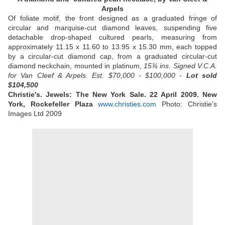
Arpels
Of foliate motif, the front designed as a graduated fringe of
circular and marquise-cut diamond leaves, suspending five
detachable drop-shaped cultured pearls, measuring from
approximately 11.15 x 11.60 to 13.95 x 15.30 mm, each topped
by a circular-cut diamond cap, from a graduated circular-cut
diamond neckchain, mounted in platinum,
15¾ ins. Signed V.C.A.
for Van Cleef & Arpels. Est. $70,000 - $100,000 -
Lot sold
$104,500
Christie's. Jewels: The New York Sale. 22 April 2009. New
York, Rockefeller Plaza
www.christies.com
Photo: Christie's
Images Ltd 2009