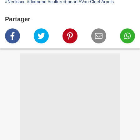
#Necklace
#diamond
#cultured pearl
#Van Cleef Arpels
Partager