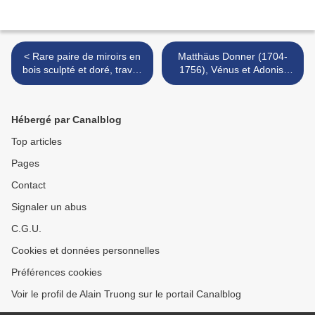
< Rare paire de miroirs en
Matthäus Donner (1704-
bois sculpté et doré, travail
1756), Vénus et Adonis,
flamand de la fin du XVIIe
vers 1740 >
siècle vers 1680-1685
Hébergé par Canalblog
Top articles
Pages
Contact
Signaler un abus
C.G.U.
Cookies et données personnelles
Préférences cookies
Voir le profil de Alain Truong sur le portail Canalblog