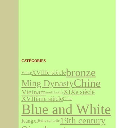
CATÉGORIES
bronze
XVIIIe siècle
Venise
Chine
Ming Dynasty
Vietnam
XIXe siècle
snuff bottle
XVIIème siècle
China
Blue and White
19th century
Kangxi
Huile sur toile