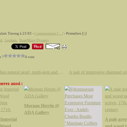
Alain Truong à 23:03 -
Commentaires [
…
]
- Permalien [
#
]
d
,
Luohan
,
YuanMing Dynasty
z ?
0 vote
An indian natural pearl, multi-gem and enamel necklace
erez aussi :
Morgan Herrin @
ADA Gallery
 Imperial
A pale gree
 Wood
and wood t