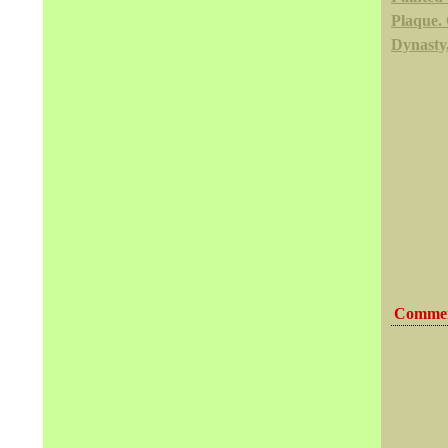
Plaque.
Dynasty,
Commen