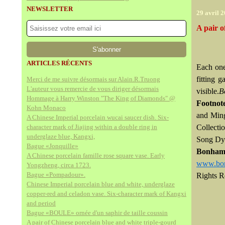
NEWSLETTER
29 avril 
A pair 
ARTICLES RÉCENTS
Each one
fitting 
Merci de me suivre désormais sur Alain.R.Truong
L'auteur vous remercie de vous diriger désormais
visible.
B
Hommage à Harry Winston "The King of Diamonds" @
Footnot
Kohn Monaco
and Ming
A Chinese Imperial porcelain wucai saucer dish. Six-
character mark of Jiajing within a double ring in
Collecti
underglaze blue, Kangxi,
Song Dyn
Bague «Jonquille»
Bonhams
A Chinese porcelain famille rose square vase. Early
www.bo
Yongzheng, circa 1723.
Bague «Pompadour».
Rights R
Chinese Imperial porcelain blue and white, underglaze
copper-red and celadon vase. Six-character mark of Kangxi
and period
Bague «BOULE» ornée d'un saphir de taille coussin
A pair of Chinese porcelain blue and white triple-gourd