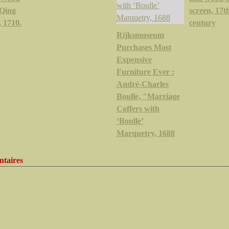
 Qing
screen, 17t
 1710.
century
Rijksmuseum
Purchases Most
Expensive
Furniture Ever :
André-Charles
Boulle, "Marriage
Coffers with
‘Boulle’
Marquetry, 1688
taires