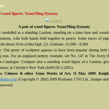
2009
of wood figures. Yuan/Ming Dynasty
A pair of wood figures. Yuan/Ming Dynasty
 modelled as a standing Luohan, standing on a lotus base and weari
garments, with both hands held together in prayer. Some traces of pigm
oth about 35cm (14in) high.
(2).
Estimate: £5,000 - 8,000
e
: This genre of sculpture appears to have been popular during both
 eras. For an unglazed pottery example, see No. 147 in The Avery 
on Catalogue. Compare also a standing wood figure of a Luohan, giv
asty, in Christie's New York (lot93/20-3-2001).
. Chinese & other Asian Works of Art, 11 May 2009. Knight
nhams.com
(Copyright © 2002-2009 Bonhams 1793 Ltd., Images and 
eserved)