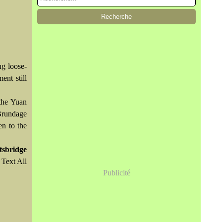
ng loose-
ent still
 the Yuan
Brundage
en to the
sbridge
Text All
Publicité