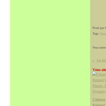
Posté par 
Tags:
Woo
Vous aime
Vous aim
Chinese
Painted