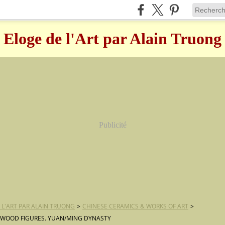
Eloge de l'Art par Alain Truong
Publicité
 L'ART PAR ALAIN TRUONG
>
CHINESE CERAMICS & WORKS OF ART
>
F WOOD FIGURES. YUAN/MING DYNASTY