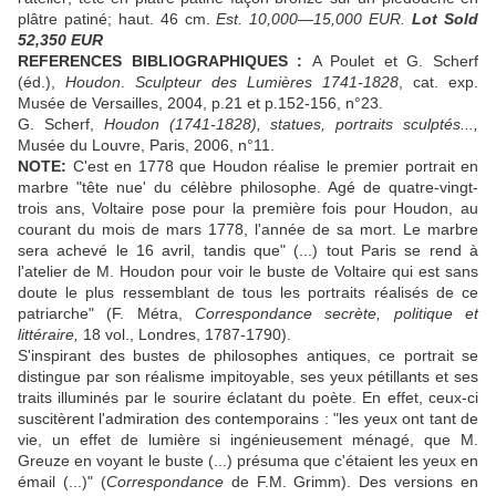
plâtre patiné; haut. 46 cm.
Est. 10,000—15,000 EUR.
Lot Sold
52,350 EUR
REFERENCES BIBLIOGRAPHIQUES :
A Poulet et G. Scherf
(éd.),
Houdon
.
Sculpteur des Lumières 1741-1828
, cat. exp.
Musée de Versailles, 2004, p.21 et p.152-156, n°23.
G. Scherf,
Houdon (1741-1828), statues, portraits sculptés...,
Musée du Louvre, Paris, 2006, n°11.
NOTE:
C'est en 1778 que Houdon réalise le premier portrait en
marbre "tête nue' du célèbre philosophe. Agé de quatre-vingt-
trois ans, Voltaire pose pour la première fois pour Houdon, au
courant du mois de mars 1778, l'année de sa mort. Le marbre
sera achevé le 16 avril, tandis que" (...) tout Paris se rend à
l'atelier de M. Houdon pour voir le buste de Voltaire qui est sans
doute le plus ressemblant de tous les portraits réalisés de ce
patriarche" (F. Métra,
Correspondance secrète, politique et
littéraire,
18 vol., Londres, 1787-1790).
S'inspirant des bustes de philosophes antiques, ce portrait se
distingue par son réalisme impitoyable, ses yeux pétillants et ses
traits illuminés par le sourire éclatant du poète. En effet, ceux-ci
suscitèrent l'admiration des contemporains : "les yeux ont tant de
vie, un effet de lumière si ingénieusement ménagé, que M.
Greuze en voyant le buste (...) présuma que c'étaient les yeux en
émail (...)" (
Correspondance
de F.M. Grimm). Des versions en