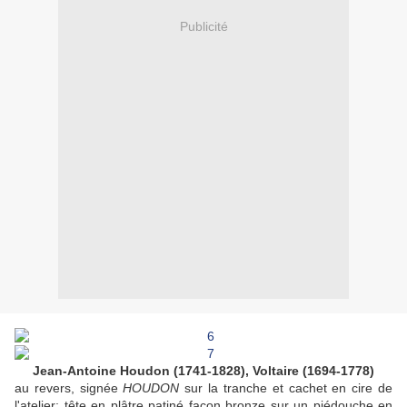
Publicité
Jean-Antoine Houdon (1741-1828), Voltaire (1694-1778)
au revers, signée
HOUDON
sur la tranche et cachet en cire de
l'atelier; tête en plâtre patiné façon bronze sur un piédouche en