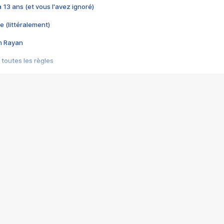
 a 13 ans (et vous l'avez ignoré)
e (littéralement)
im Rayan
 toutes les règles
s les jeux vidéo
us choquant de Rockstar ? - Le scandale BULLY
e plus moche de Steam
du RÊVE tourne au CAUCHEMAR
pendant 8 heures
it… à tort
umiliés par un jeu vidéo
ire - Final Fantasy 8
ti un empire - Age of Empires