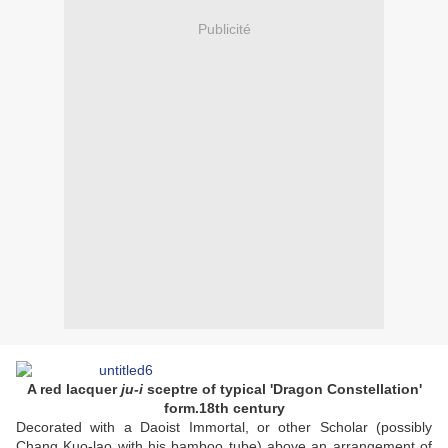
Publicité
A red lacquer
ju-i
sceptre of typical 'Dragon Constellation'
form.18th century
Decorated with a Daoist Immortal, or other Scholar (possibly
Chang Kuo-lao with his bamboo tube) above an arrangement of