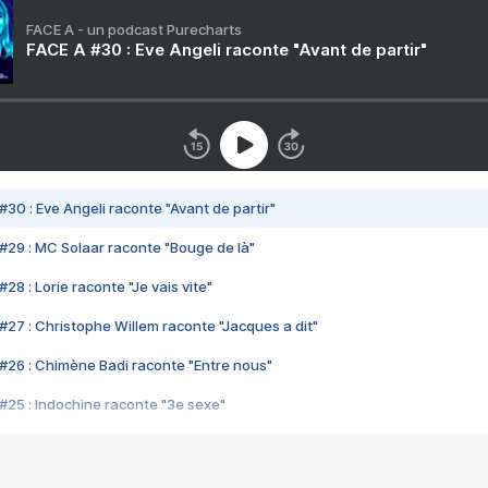
FACE A - un podcast Purecharts
FACE A #30 : Eve Angeli raconte "Avant de partir"
#30 : Eve Angeli raconte "Avant de partir"
#29 : MC Solaar raconte "Bouge de là"
28 : Lorie raconte "Je vais vite"
#27 : Christophe Willem raconte "Jacques a dit"
#26 : Chimène Badi raconte "Entre nous"
#25 : Indochine raconte "3e sexe"
#24 : Zaho raconte "C'est chelou"
#23 : Patrick Bruel raconte "Au café des délices"