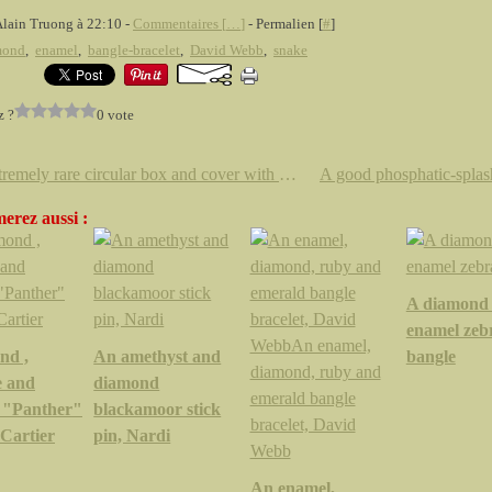
Alain Truong à 22:10 -
Commentaires [
…
]
- Permalien [
#
]
mond
,
enamel
,
bangle-bracelet
,
David Webb
,
snake
z ?
0 vote
An extremely rare circular box and cover with sancai glaze, including cobalt-blue, China, 1st half of Tang dynasty (618-907)
erez aussi :
A diamond
enamel zeb
nd ,
An amethyst and
bangle
e and
diamond
 "Panther"
blackamoor stick
 Cartier
pin, Nardi
An enamel,