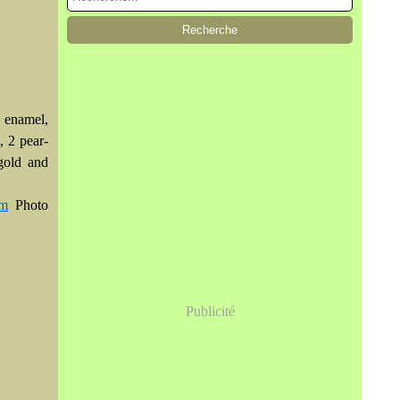
n enamel,
, 2 pear-
gold and
om
Photo
Publicité