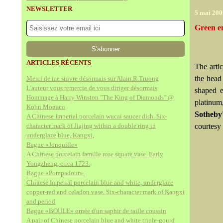
NEWSLETTER
5 mai 200
Green e
ARTICLES RÉCENTS
The arti
the head
Merci de me suivre désormais sur Alain.R.Truong
L'auteur vous remercie de vous diriger désormais
shaped e
Hommage à Harry Winston "The King of Diamonds" @
platinum
Kohn Monaco
Sotheby
A Chinese Imperial porcelain wucai saucer dish. Six-
character mark of Jiajing within a double ring in
courtesy
underglaze blue, Kangxi,
Bague «Jonquille»
A Chinese porcelain famille rose square vase. Early
Yongzheng, circa 1723.
Bague «Pompadour».
Chinese Imperial porcelain blue and white, underglaze
copper-red and celadon vase. Six-character mark of Kangxi
and period
Bague «BOULE» ornée d'un saphir de taille coussin
A pair of Chinese porcelain blue and white triple-gourd