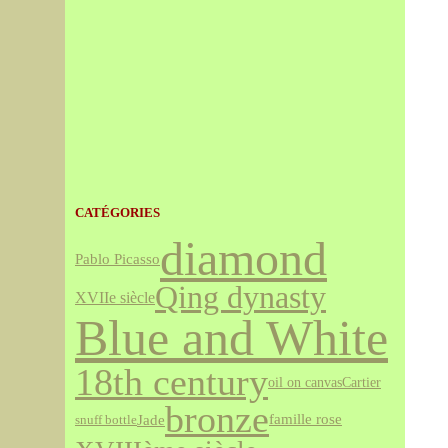
CATÉGORIES
diamond
Pablo Picasso
Qing dynasty
XVIIe siècle
Blue and White
18th century
Cartier
oil on canvas
bronze
Jade
famille rose
snuff bottle