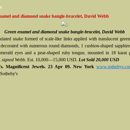
9
namel and diamond snake bangle-bracelet, David Webb
Green enamel and diamond snake bangle-bracelet, David Webb
culated snake formed of scale-like links applied with translucent gree
 decorated with numerous round diamonds, 1 cushion-shaped sapphire
merald eyes and a pear-shaped ruby tongue, mounted in 18 karat 
,
signed Webb.
Est
.
10,000—15,000 USD.
Lot Sold 20,000 USD
's. Magnificent Jewels. 23 Apr 09. New York
www.sothebys.c
 Sotheby's