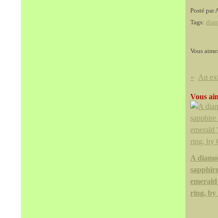
Posté par 
Tags:
dia
Vous aime
Vous aim
A diamo
sapphir
emerald
ring, by