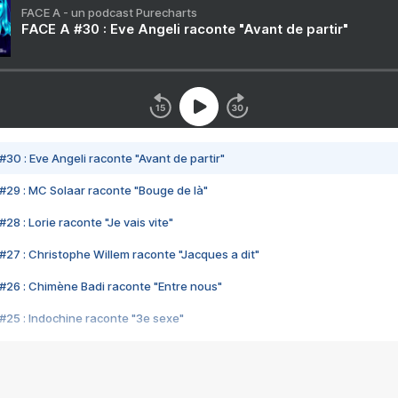
FACE A - un podcast Purecharts
FACE A #30 : Eve Angeli raconte "Avant de partir"
#30 : Eve Angeli raconte "Avant de partir"
#29 : MC Solaar raconte "Bouge de là"
28 : Lorie raconte "Je vais vite"
#27 : Christophe Willem raconte "Jacques a dit"
#26 : Chimène Badi raconte "Entre nous"
#25 : Indochine raconte "3e sexe"
#24 : Zaho raconte "C'est chelou"
#23 : Patrick Bruel raconte "Au café des délices"