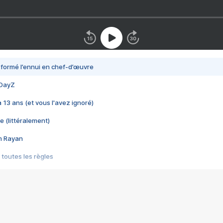
nsformé l’ennui en chef-d’œuvre
 DayZ
 a 13 ans (et vous l'avez ignoré)
e (littéralement)
im Rayan
 toutes les règles
s les jeux vidéo
us choquant de Rockstar ? - Le scandale BULLY
e plus moche de Steam