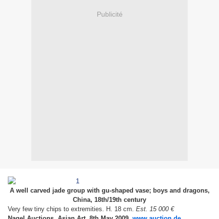
Publicité
A well carved jade group with gu-shaped vase; boys and dragons,
China, 18th/19th century
Very few tiny chips to extremities. H. 18 cm.
Est. 15 000 €
Nagel Auctions. Asian Art. 8th May 2009
.
www.auction.de