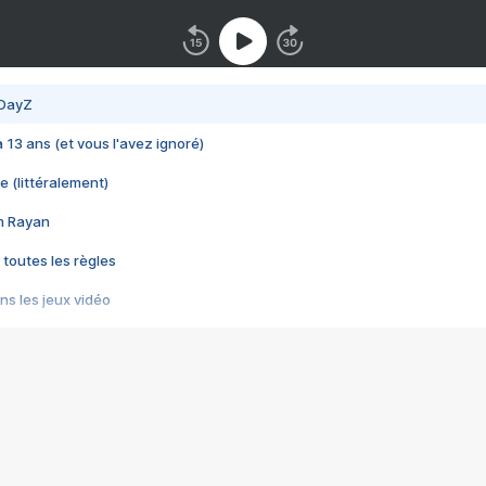
 DayZ
 a 13 ans (et vous l'avez ignoré)
e (littéralement)
im Rayan
 toutes les règles
s les jeux vidéo
us choquant de Rockstar ? - Le scandale BULLY
e plus moche de Steam
du RÊVE tourne au CAUCHEMAR
pendant 8 heures