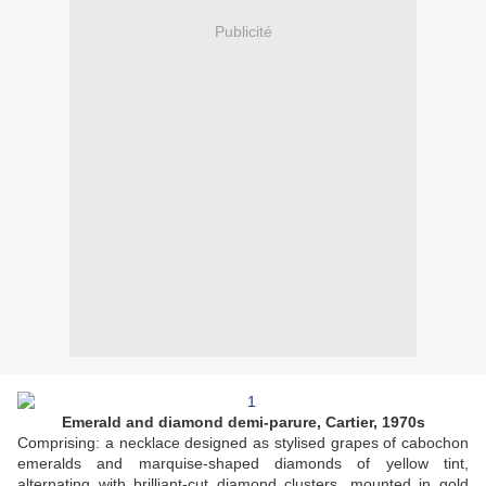
Publicité
Emerald and diamond demi-parure, Cartier, 1970s
Comprising: a necklace designed as stylised grapes of cabochon
emeralds and marquise-shaped diamonds of yellow tint,
alternating with brilliant-cut diamond clusters, mounted in gold