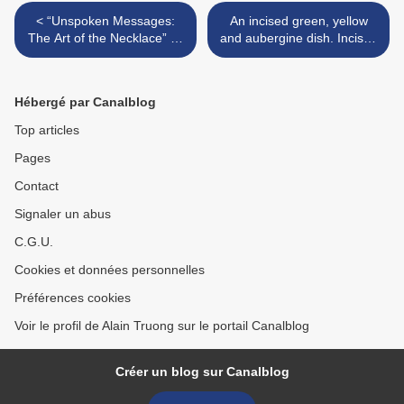
< “Unspoken Messages:
An incised green, yellow
The Art of the Necklace” @
and aubergine dish. Incised
the Minneapolis Institute of
Wanli six-character mark
Art
and of the period >
Hébergé par Canalblog
Top articles
Pages
Contact
Signaler un abus
C.G.U.
Cookies et données personnelles
Préférences cookies
Voir le profil de Alain Truong sur le portail Canalblog
Créer un blog sur Canalblog