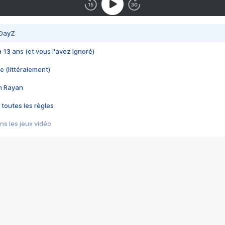
 DayZ
 a 13 ans (et vous l'avez ignoré)
e (littéralement)
im Rayan
 toutes les règles
s les jeux vidéo
us choquant de Rockstar ? - Le scandale BULLY
e plus moche de Steam
du RÊVE tourne au CAUCHEMAR
pendant 8 heures
it… à tort