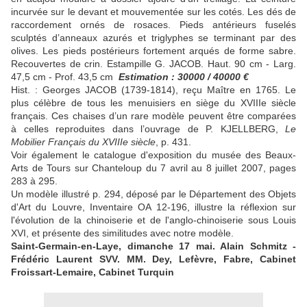
incurvée sur le devant et mouvementée sur les cotés. Les dés de
raccordement ornés de rosaces. Pieds antérieurs fuselés
sculptés d’anneaux azurés et triglyphes se terminant par des
olives. Les pieds postérieurs fortement arqués de forme sabre.
Recouvertes de crin. Estampille G. JACOB. Haut. 90 cm - Larg.
47,5 cm - Prof. 43,5 cm
Estimation : 30000 / 40000 €
Hist. : Georges JACOB (1739-1814), reçu Maître en 1765. Le
plus célèbre de tous les menuisiers en siège du XVIIIe siècle
français. Ces chaises d’un rare modèle peuvent être comparées
à celles reproduites dans l’ouvrage de P. KJELLBERG,
Le
Mobilier Français du XVIIIe siècle
, p. 431.
Voir également le catalogue d'exposition du musée des Beaux-
Arts de Tours sur Chanteloup du 7 avril au 8 juillet 2007, pages
283 à 295.
Un modèle illustré p. 294, déposé par le Département des Objets
d'Art du Louvre, Inventaire OA 12-196, illustre la réflexion sur
l'évolution de la chinoiserie et de l'anglo-chinoiserie sous Louis
XVI, et présente des similitudes avec notre modèle.
Saint-Germain-en-Laye, dimanche 17 mai. Alain Schmitz -
Frédéric Laurent SVV. MM. Dey, Lefèvre, Fabre, Cabinet
Froissart-Lemaire, Cabinet Turquin