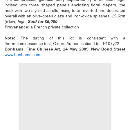
incised with three shaped panels enclosing floral diapers, the
neck with two stylised scrolls, rising to an everted rim, decorated
overall with an olive-green glaze and iron-oxide splashes.
15.6cm
(6¼in) high.
Sold
for £6,000
Provenance
: a French private collection
Note:
The dating of this lot is consistent with a
thermoluminescence test, Oxford Authentication Ltd., P107y22
Bonhams. Fine Chinese Art, 14 May 2009. New Bond Street
www.bonhams.com