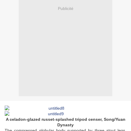
Publicité
A celadon-glazed russet-splashed tripod censer, Song/Yuan
Dynasty
The compressed globular body supported by three stout legs,