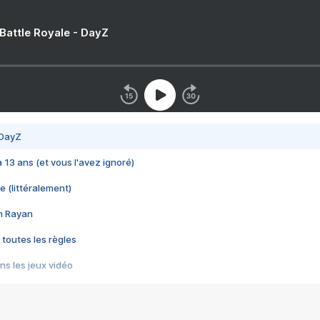
 Battle Royale - DayZ
 DayZ
 a 13 ans (et vous l'avez ignoré)
e (littéralement)
im Rayan
 toutes les règles
s les jeux vidéo
us choquant de Rockstar ? - Le scandale BULLY
e plus moche de Steam