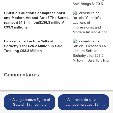
Christie’s auctions of Impressionist
and Modern Art and Art of The Surreal
realise £84.9 million/$136.3 million/
€99.9 millions
Picasso's La Lecture Sells at
Sotheby's for £25.2 Million in Sale
Totalling £68.8 Million
Commentaires
< A large bronze figure of
An archaistic carved
Guandi, 17th century
bamboo hu vase, 18th
century >