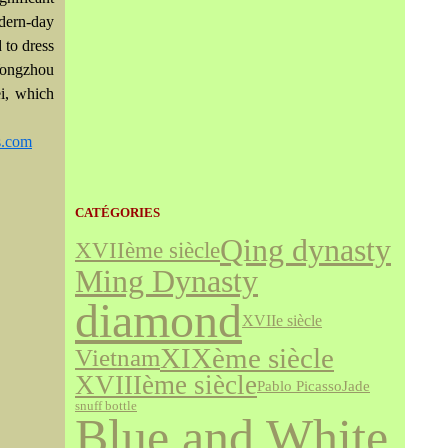
odern-day
 to dress
Yongzhou
ei, which
.com
CATÉGORIES
Qing dynasty
XVIIème siècle
Ming Dynasty
diamond
XVIIe siècle
XIXème siècle
Vietnam
XVIIIème siècle
Jade
Pablo Picasso
snuff bottle
Blue and White