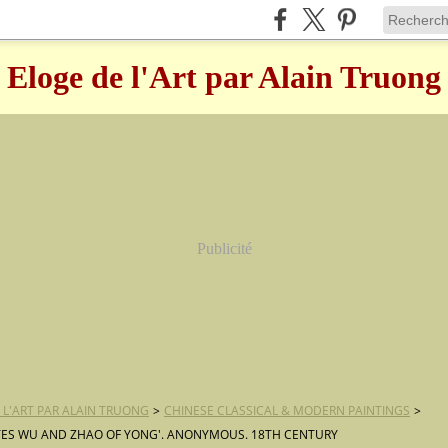
Eloge de l'Art par Alain Truong
Publicité
 L'ART PAR ALAIN TRUONG
>
CHINESE CLASSICAL & MODERN PAINTINGS
>
TES WU AND ZHAO OF YONG'. ANONYMOUS. 18TH CENTURY