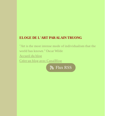
ELOGE DE L'ART PAR ALAIN TRUONG
"Art is the most intense mode of individualism that the
world has known." Oscar Wilde
Accueil du blog
Créer un blog avec CanalBlog
Flux RSS