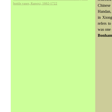
bottle vases, Kangxi, 1662-1722
Chinese 
Handan, H
in Xiong
refers t
was one o
Bonhams