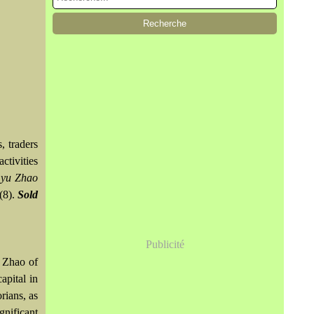
, traders
ctivities
yu Zhao
(8).
Sold
Publicité
d Zhao of
apital in
rians, as
gnificant