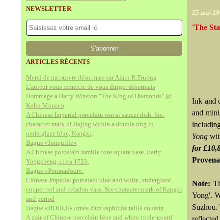
NEWSLETTER
25 mai 2
'The St
ARTICLES RÉCENTS
Merci de me suivre désormais sur Alain.R.Truong
L'auteur vous remercie de vous diriger désormais
Hommage à Harry Winston "The King of Diamonds" @
Ink and c
Kohn Monaco
and mini
A Chinese Imperial porcelain wucai saucer dish. Six-
character mark of Jiajing within a double ring in
includin
underglaze blue, Kangxi,
Yong
wit
Bague «Jonquille»
for £10,
A Chinese porcelain famille rose square vase. Early
Provena
Yongzheng, circa 1723.
Bague «Pompadour».
Chinese Imperial porcelain blue and white, underglaze
Note:
Th
copper-red and celadon vase. Six-character mark of Kangxi
Yong'. W
and period
Suzhou. 
Bague «BOULE» ornée d'un saphir de taille coussin
A pair of Chinese porcelain blue and white triple-gourd
reflected