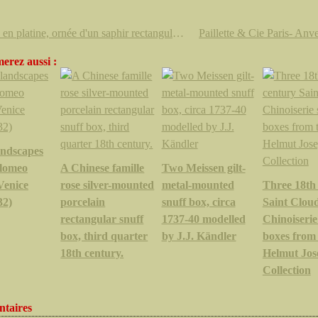
Bague en platine, ornée d'un saphir rectangulaire à pans en serti griffe, épaulé de diamants taille baguette.
erez aussi :
andscapes
olomeo
A Chinese famille
Two Meissen gilt-
Venice
rose silver-mounted
metal-mounted
Three 18th
32)
porcelain
snuff box, circa
Saint Clou
rectangular snuff
1737-40 modelled
Chinoiserie
box, third quarter
by J.J. Kändler
boxes from
18th century.
Helmut Jos
Collection
taires