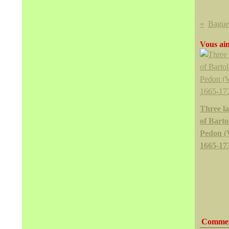
Vous aim
Three l
of Bart
Pedon (
1665-17
Commen