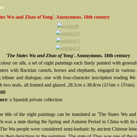
009
ates Wu and Zhao of Yong'. Anonymous. 18th century
'The States Wu and Zhao of Yong'
. Anonymous. 18th century
olour on silk, a set of eight paintings each finely painted with generals
sters with Bactrian camels, horses and elephants, engaged in various a
g tribute and dialogue, one with four-character inscription reading
Wu 
h two seals, all framed and glazed.
28.5cm x 38.8cm (11¼in x 15¼in).
800
nce
: a Spanish private collection
e title of the eight paintings can be translated as 'The States Wu an
u was a state during the Spring and Autumn Period in China with its c
The Wu people were considered semi-barbaric by ancient Chinese histo
 in their depictions in the paintings. The state of Zhao was one of the si