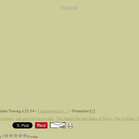
Publicité
Alain Truong à 23:14 -
Commentaires [
…
]
- Permalien [
#
]
 century
,
ink and colour on silk
,
'The States Wu and Zhao of Yong'
,
Wu yu Zhao 
z ?
0 vote