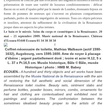
L’exposition se conclut par une évocation des fragrances utilisées à travers la
présentation de
toute une variété de luxueux conditionnements : délicat
flacon en or serti d’opales prêté par
le musée de Londres, étonnants bijoux en
forme
de pommes de senteurs qui s’ouvrent en plusieurs
compartiments
parfumés, perles de rosaires imprégnées de senteurs. Tous ces objets précieux
et
insolites, attestent du raffinement de la civilisation de la Renaissance
jusque dans ses
aspects les plus intimes.
Le bain et le miroir.
Soins du corps et cosmétiques
à la Renaissance.
20
mai – 21 septembre 2009.
Musée national
de la Renaissance.
Château
d'Ecouen
95440 Ecouen
01 34 38 38 50
Coffret-nécessaire de toilette, Mathias Walbaum (actif 1590-
1632), Augsbourg, vers 1595-1600. Ame de noyer à placage
d’ébène ; argent partiellement doré ; ivoire et acier H.12, 5 x
L. 37 x Pr.16,5 cm. Musée historique, Bâle © Bâle, musée
Historique / photo : HMB M. Babey
ECOUEN.-
A hundred and thirty objects and art works have been
assembled by the
Musée National de la Renaissance
with the aim
of restoring the full aesthetic and social dimension of the
Renaissance toilet routine. Beauty sets, ointment slabs and
perfume bottles, powder boxes, mirrors, combs, ornaments for
hair and clothing are contextualised and exhibited next to
paintings and sculptures. The confrontation between the
sometimes idealised beauty proper to the artists of the