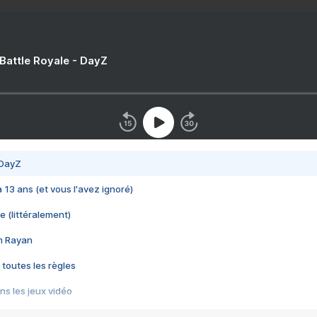
 Battle Royale - DayZ
 DayZ
 a 13 ans (et vous l'avez ignoré)
e (littéralement)
im Rayan
 toutes les règles
s les jeux vidéo
us choquant de Rockstar ? - Le scandale BULLY