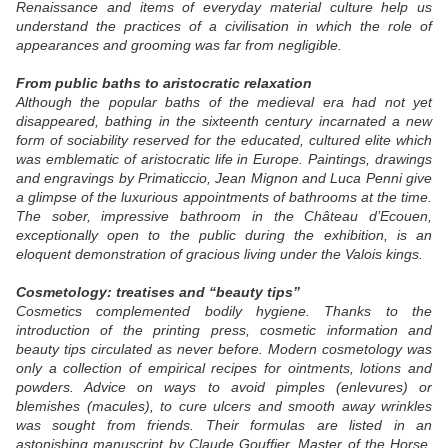
Renaissance and items of everyday material culture help us
understand the practices of a civilisation in which the role of
appearances and grooming was far from negligible.
From public baths to aristocratic relaxation
Although the popular baths of the medieval era had not yet
disappeared, bathing in the sixteenth century incarnated a new
form of sociability reserved for the educated, cultured elite which
was emblematic of aristocratic life in Europe. Paintings, drawings
and engravings by Primaticcio, Jean Mignon and Luca Penni give
a glimpse of the luxurious appointments of bathrooms at the time.
The sober, impressive bathroom in the Château d’Ecouen,
exceptionally open to the public during the exhibition, is an
eloquent demonstration of gracious living under the Valois kings.
Cosmetology: treatises and “beauty tips”
Cosmetics complemented bodily hygiene. Thanks to the
introduction of the printing press, cosmetic information and
beauty tips circulated as never before. Modern cosmetology was
only a collection of empirical recipes for ointments, lotions and
powders. Advice on ways to avoid pimples (enlevures) or
blemishes (macules), to cure ulcers and smooth away wrinkles
was sought from friends. Their formulas are listed in an
astonishing manuscript by Claude Gouffier, Master of the Horse,