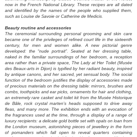
now in the French National Library. These recipes are all dated
and identified by the names of the people who supplied them,
such as Louise de Savoie or Catherine de Medicis.
Beauty routine and accessories
The ceremonial surrounding personal grooming and skin care
became one of the privileges of refined court life in the sixteenth
century, for men and women alike. A new pictorial genre
developed: the “nude portrait”. Seated at her dressing table,
naked in the familiar surroundings of her bedroom, a reception
area rather than a private space, The Lady at Her Toilet (Musée
des Beaux-arts in Dijon) is typified by her radiant beauty, inspired
by antique canons, and her sacred, yet sensual body. The social
function of the bedroom justifies the display of accessories made
of precious materials on the dressing table: mirrors, brushes and
combs, toothpicks and ear picks, ornaments for hair and clothing,
an extremely rare casket and toilet kit from the Musée Historique
de Bâle, rock crystal marten’s heads supposed to drive away
fleas, and many more. The exhibition ends with an evocation of
the fragrances used at the time, through a display of a range of
luxury recipients: a delicate gold bottle set with opals on loan from
the London museum, astonishing pieces of jewellery in the form
of pomanders which fall open to reveal quarters containing