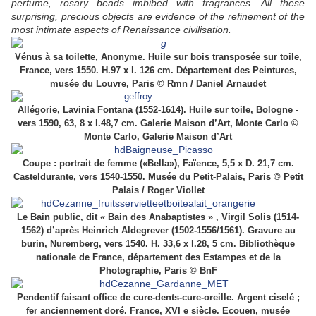
perfume, rosary beads imbibed with fragrances. All these
surprising, precious objects are evidence of the refinement of the
most intimate aspects of Renaissance civilisation.
Vénus à sa toilette,
Anonyme. Huile sur bois transposée sur toile,
France, vers 1550. H.97 x l. 126 cm. Département des Peintures,
musée du Louvre, Paris © Rmn / Daniel Arnaudet
Allégorie,
Lavinia Fontana (1552-1614). Huile sur toile, Bologne -
vers 1590, 63, 8 x l.48,7 cm. Galerie Maison d’Art, Monte Carlo ©
Monte Carlo, Galerie Maison d’Art
Coupe : portrait de femme («Bella»), Faïence, 5,5 x D. 21,7 cm.
Casteldurante, vers 1540-1550. Musée du Petit-Palais, Paris © Petit
Palais / Roger Viollet
Le Bain public, dit « Bain des Anabaptistes » ,
Virgil Solis (1514-
1562) d’après Heinrich Aldegrever (1502-1556/1561). Gravure au
burin, Nuremberg, vers 1540. H. 33,6 x l.28, 5 cm. Bibliothèque
nationale de France, département des Estampes et de la
Photographie, Paris © BnF
Pendentif faisant office de cure-dents-cure-oreille. Argent ciselé ;
fer anciennement doré.
France, XVI e siècle. Ecouen, musée