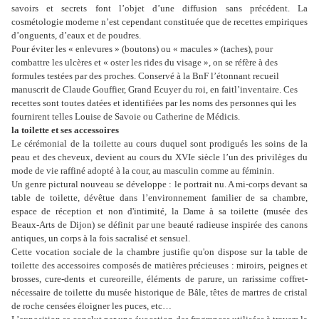
savoirs et secrets
font l’objet d’une diffusion sans précédent. La
cosmétologie moderne n’est cependant constituée
que de recettes empiriques
d’onguents, d’eaux et de poudres.
Pour éviter les « enlevures » (boutons) ou « macules » (taches), pour
combattre les ulcères et
« oster les rides du visage », on se réfère à des
formules testées par des proches. Conservé à
la BnF l’étonnant recueil
manuscrit de Claude Gouffier, Grand Ecuyer du roi, en fait
l’inventaire. Ces
recettes sont toutes datées et identifiées par les noms des personnes qui les
fournirent telles Louise de Savoie ou Catherine de Médicis.
la toilette et ses accessoires
Le cérémonial de la toilette au cours duquel sont prodigués les soins de la
peau et des
cheveux, devient au cours du XVIe siècle l’un des privilèges du
mode de vie raffiné adopté à la
cour, au masculin comme au féminin.
Un genre pictural nouveau se développe : le portrait nu. A mi-corps devant sa
table de
toilette, dévêtue dans l’environnement familier de sa chambre,
espace de réception et non
d'intimité, la Dame à sa toilette (musée des
Beaux-Arts de Dijon) se définit par une beauté
radieuse inspirée des canons
antiques, un corps à la fois sacralisé et sensuel.
Cette vocation sociale de la chambre justifie qu'on dispose sur la table de
toilette des
accessoires composés de matières précieuses : miroirs, peignes et
brosses, cure-dents et cureoreille,
éléments de parure, un rarissime coffret-
nécessaire de toilette du musée historique de
Bâle, têtes de martres de cristal
de roche censées éloigner les puces, etc…