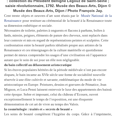
: collection du Président Bénigne Legouz de Saint-Seine ;
saisie révolutionnaire, 1792. Musée des Beaux-Arts, Dijon ©
Musée des Beaux-Arts, Dijon / Photo François Jay.
Cent trente objets et oeuvres d’art sont réunis par le
Musée National de la
Renaissance
pour
restituer au cérémonial de la beauté à la Renaissance toute
sa dimension esthétique et sociale.
Nécessaires de toilette, palettes à onguents et flacons à parfums, boîtes à
fards, miroirs,
peignes, éléments de parure des cheveux, sont replacés dans
leur contexte et mis en regard de
représentations peintes et sculptées. Cette
confrontation entre la beauté parfois idéalisée
propre aux artistes de la
Renaissance et ces témoignages de la culture matérielle et
quotidienne
permet de mieux comprendre les usages d’une civilisation où l’apparence
autant que
le soin de soi joue un rôle non négligeable.
du bain collectif au délassement aristocratique
Si les étuves populaires héritées de la période médiévale n’ont pas encore
disparu, le bain
incarne au XVIe siècle une forme de sociabilité nouvelle
réservée à une élite cultivée et
savante, emblématique du mode de vie
aristocratique en Europe. Peintures, dessins et gravures
de Primatice, Jean
Mignon, et Luca Penni laissent entrevoir le luxe des appartements des bains
à
cette époque. Sobre et imposant, celui du château d’Ecouen, ouvert
exceptionnellement le
temps de l’exposition, est une éloquente
démonstration de cet art de vivre au temps des Valois.
la cosmétologie : traités et « secrets de beauté »
Les soins de beauté complètent l’hygiène du corps. Grâce à l’imprimerie,