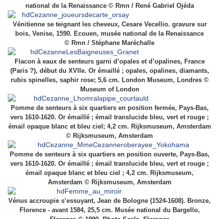
national de la Renaissance © Rmn / René Gabriel Ojéda
Vénitienne se teignant les cheveux,
Cesare Vecellio. gravure sur
bois, Venise, 1590. Ecouen, musée national de la Renaissance
© Rmn / Stéphane Maréchalle
Flacon à eaux de senteurs garni d’opales et d’opalines,
France
(Paris ?), début du XVIIe. Or émaillé ; opales, opalines, diamants,
rubis spinelles, saphir rose; 5,6 cm. London Museum, Londres ©
Museum of London
Pomme de senteurs à six quartiers en position fermée,
Pays-Bas,
vers 1610-1620. Or émaillé ; émail translucide bleu, vert et rouge ;
émail opaque blanc et bleu ciel; 4,2 cm. Rijksmuseum, Amsterdam
© Rijksmuseum, Amsterdam
Pomme de senteurs à six quartiers en position ouverte,
Pays-Bas,
vers 1610-1620. Or émaillé ; émail translucide bleu, vert et rouge ;
émail opaque blanc et bleu ciel ; 4,2 cm. Rijksmuseum,
Amsterdam © Rijksmuseum, Amsterdam
Vénus accroupie s’essuyant,
Jean de Bologne (1524-1608). Bronze,
Florence - avant 1584, 25,5 cm. Musée national du Bargello,