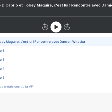
 DiCaprio et Tobey Maguire, c'est lui ! Rencontre avec Dam
bey Maguire, c'est lui ! Rencontre avec Damien Witecka
e 6
e 5
e 4
e 3
s créatrices de la VF !
e 2
e 1