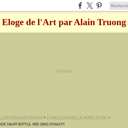
Eloge de l'Art par Alain Truong
Publicité
 L'ART PAR ALAIN TRUONG
>
CHINESE CERAMICS & WORKS OF ART
>
JADE SNUFF BOTTLE. MID QING DYNASTY