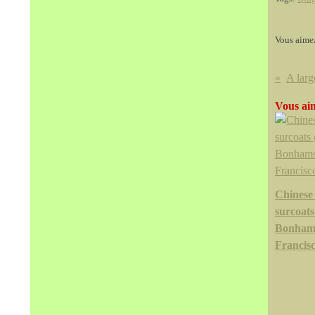
Vous aime
Vous aim
Chinese
surcoat
Bonham
Francis