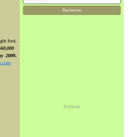
ght foot,
$60,000
y 2009.
s.com
Publicité