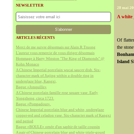
NEWSLETTER
28 mai 2
A white 
ARTICLES RÉCENTS
Of flatte
the stone
Merci de me suivre désormais sur Alain.R.Truong
L'auteur vous remercie de vous diriger désormais
Bonhams
Hommage à Harry Winston "The King of Diamonds" @
Island 
Kohn Monaco
A Chinese Imperial porcelain wucai saucer dish. Six-
character mark of Jiajing within a double ring in
underglaze blue, Kangxi,
Bague «Jonquille»
A Chinese porcelain famille rose square vase. Early
Yongzheng, circa 1723.
Bague «Pompadour».
Chinese Imperial porcelain blue and white, underglaze
copper-red and celadon vase. Six-character mark of Kangxi
and period
Bague «BOULE» ornée d'un saphir de taille coussin
A pair of Chinese porcelain blue and white triple-gourd