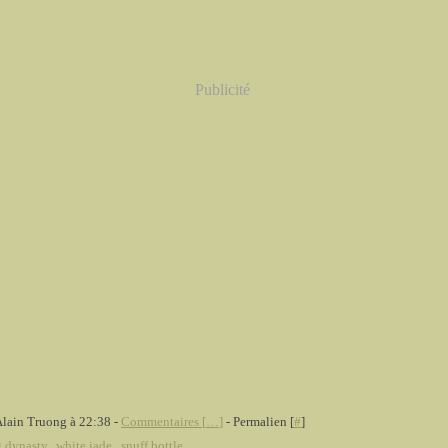
Publicité
Alain Truong à 22:38 -
Commentaires [
…
]
- Permalien [
#
]
 dynasty
,
white jade
,
snuff bottle