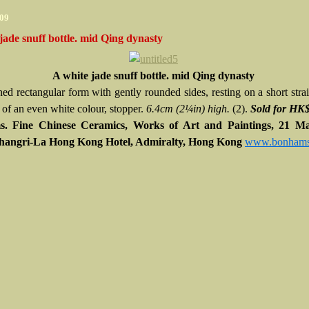
009
jade snuff bottle. mid Qing dynasty
A white jade snuff bottle. mid Qing dynasty
ned rectangular form with gently rounded sides, resting on a short strai
 of an even white colour, stopper.
6.4cm (2¼in) high.
(2).
Sold
for HK
. Fine Chinese Ceramics, Works of Art and Paintings, 21 Ma
Shangri-La Hong Kong Hotel, Admiralty, Hong Kong
www.bonham