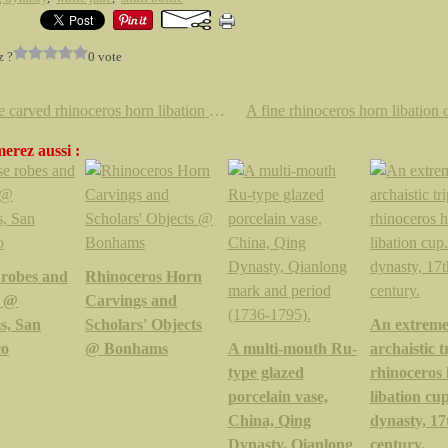
z ?
0 vote
A large carved rhinoceros horn libation cup. Qing dynasty, 17th/18th century
erez aussi :
 robes and
Rhinoceros Horn
s @
Carvings and
s, San
Scholars' Objects
An extreme
co
@ Bonhams
A multi-mouth Ru-
archaistic 
type glazed
rhinoceros
porcelain vase,
libation cu
China, Qing
dynasty, 17
Dynasty, Qianlong
century.