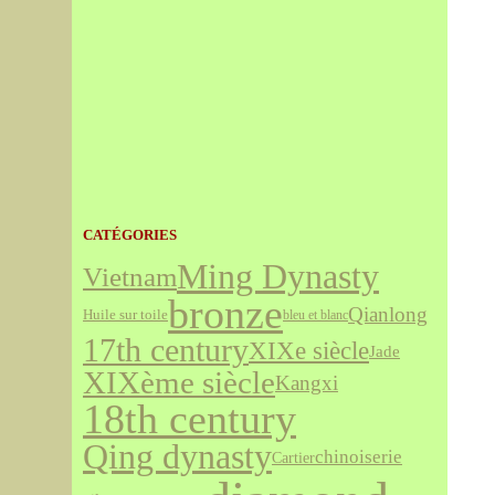
CATÉGORIES
Ming Dynasty
Vietnam
bronze
Qianlong
Huile sur toile
bleu et blanc
17th century
XIXe siècle
Jade
XIXème siècle
Kangxi
18th century
Qing dynasty
chinoiserie
Cartier