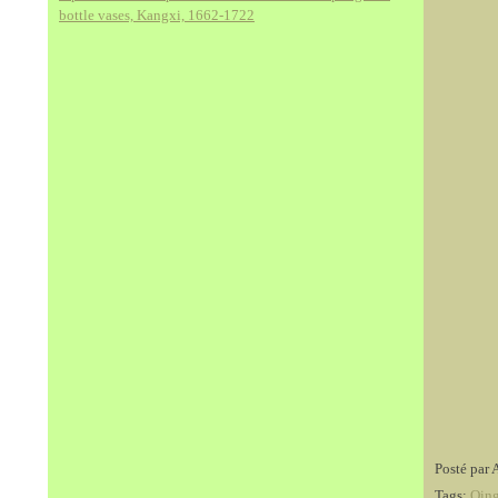
bottle vases, Kangxi, 1662-1722
Posté par 
Tags:
Qing