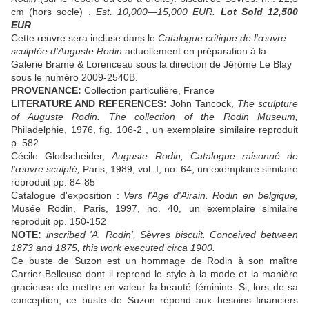
cm (hors socle) .
Est. 10,000—15,000 EUR.
Lot Sold 12,500
EUR
Cette œuvre sera incluse dans le
Catalogue critique de l'œuvre
sculptée d'Auguste Rodin
actuellement en préparation à la
Galerie Brame & Lorenceau sous la direction de Jérôme Le Blay
sous le numéro 2009-2540B.
PROVENANCE:
Collection particulière, France
LITERATURE AND REFERENCES:
John Tancock,
The sculpture
of Auguste Rodin.
The collection of the Rodin Museum,
Philadelphie, 1976, fig. 106-2 , un exemplaire similaire reproduit
p. 582
Cécile Glodscheider,
Auguste Rodin, Catalogue raisonné de
l'œuvre sculpté,
Paris, 1989, vol. I, no. 64, un exemplaire similaire
reproduit pp. 84-85
Catalogue d'exposition :
Vers l'Age d'Airain. Rodin en belgique,
Musée Rodin, Paris, 1997, no. 40, un exemplaire similaire
reproduit pp. 150-152
NOTE:
inscribed 'A. Rodin', Sèvres biscuit. Conceived between
1873 and 1875, this work executed circa 1900.
Ce buste de Suzon est un hommage de Rodin à son maître
Carrier-Belleuse dont il reprend le style à la mode et la manière
gracieuse de mettre en valeur la beauté féminine. Si, lors de sa
conception, ce buste de Suzon répond aux besoins financiers