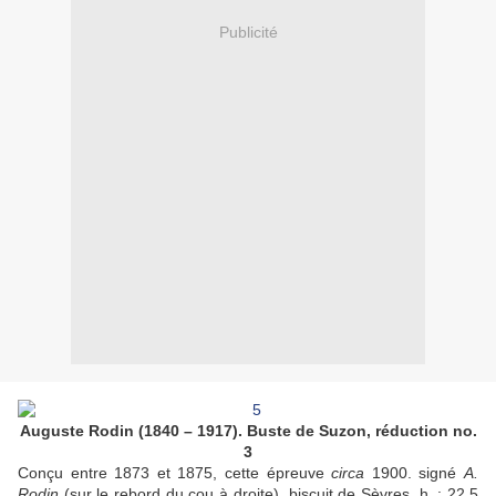
Publicité
Auguste Rodin (1840 – 1917). Buste de Suzon, réduction no.
3
Conçu entre 1873 et 1875, cette épreuve
circa
1900. signé
A.
Rodin
(sur le rebord du cou à droite). biscuit de Sèvres. h. : 22,5