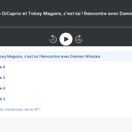
 DiCaprio et Tobey Maguire, c'est lui ! Rencontre avec Dam
bey Maguire, c'est lui ! Rencontre avec Damien Witecka
e 6
e 5
e 4
e 3
s créatrices de la VF !
e 2
e 1