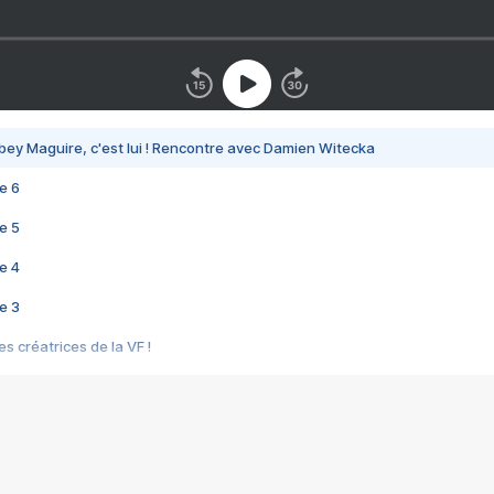
bey Maguire, c'est lui ! Rencontre avec Damien Witecka
e 6
e 5
e 4
e 3
s créatrices de la VF !
e 2
e 1
e Mektoub My Love arrive enfin ! Rencontre avec Shaïn Boumedine et Sal