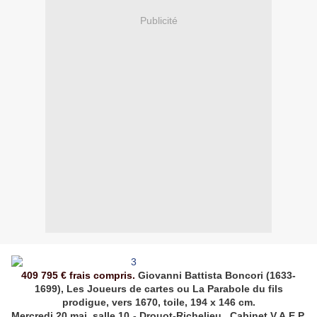
Publicité
409 795 € frais compris.
Giovanni Battista Boncori (1633-
1699),
Les Joueurs de cartes ou La Parabole du fils
prodigue
, vers 1670, toile, 194 x 146 cm.
Mercredi 20 mai, salle 10 - Drouot-Richelieu. Cabinet V.A.E.P.