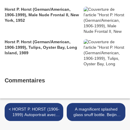
Horst P. Horst (German/American,
1906-1999), Male Nude Frontal II, New
York, 1952
Horst P. Horst (German/American,
1906-1999), Tulips, Oyster Bay, Long
Island, 1989
Commentaires
< HORST P. HORST (1906-
A magnificent splashed
1999) Autoportrait avec
glass snuff bottle. Beijing
Gertrude Stein (1874-
Palace Workshops,
1946), Paris, 1946
Qianlong >