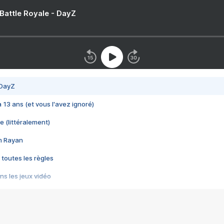
 Battle Royale - DayZ
 DayZ
 a 13 ans (et vous l'avez ignoré)
e (littéralement)
im Rayan
 toutes les règles
s les jeux vidéo
us choquant de Rockstar ? - Le scandale BULLY
e plus moche de Steam