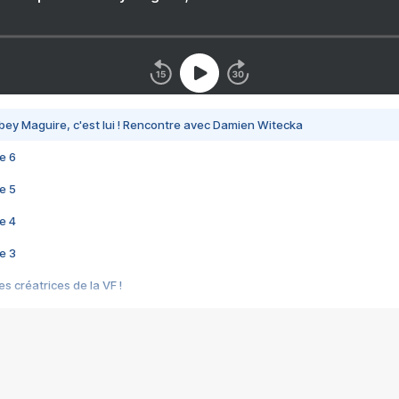
bey Maguire, c'est lui ! Rencontre avec Damien Witecka
e 6
e 5
e 4
e 3
s créatrices de la VF !
e 2
e 1
e Mektoub My Love arrive enfin ! Rencontre avec Shaïn Boumedine et Sal