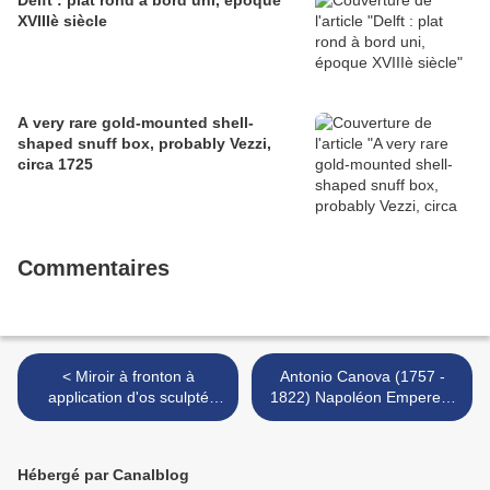
Delft : plat rond à bord uni, époque
XVIIIè siècle
A very rare gold-mounted shell-
shaped snuff box, probably Vezzi,
circa 1725
Commentaires
< Miroir à fronton à
Antonio Canova (1757 -
application d'os sculpté
1822) Napoléon Empereur
d'anges et de dragons sur
>
fond feuillagé. Travail de
ponton anglais du XIXème
Hébergé par Canalblog
siècle