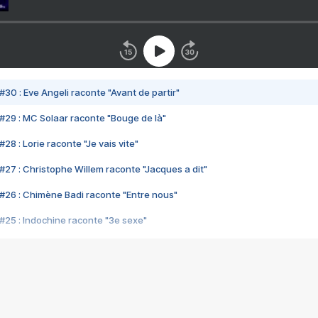
#30 : Eve Angeli raconte "Avant de partir"
#29 : MC Solaar raconte "Bouge de là"
28 : Lorie raconte "Je vais vite"
#27 : Christophe Willem raconte "Jacques a dit"
#26 : Chimène Badi raconte "Entre nous"
#25 : Indochine raconte "3e sexe"
#24 : Zaho raconte "C'est chelou"
#23 : Patrick Bruel raconte "Au café des délices"
#22 : Kyo raconte "Le chemin"