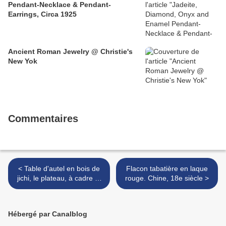
Pendant-Necklace & Pendant-
Earrings, Circa 1925
Ancient Roman Jewelry @ Christie's
New Yok
Commentaires
< Table d'autel en bois de
Flacon tabatière en laque
jichi, le plateau, à cadre et
rouge. Chine, 18e siècle >
panneau flottant, relevé aux
extrémités en "queue
d'oiseau". Chine, XVIII
Hébergé par Canalblog