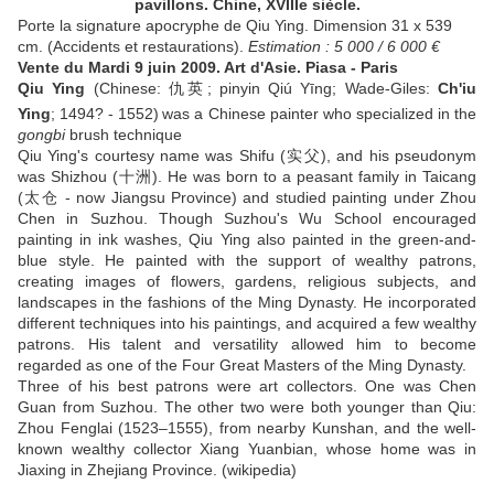
pavillons. Chine, XVIIIe siècle.
Porte la signature apocryphe de Qiu Ying. Dimension 31 x 539
cm. (Accidents et restaurations).
Estimation : 5 000 / 6 000 €
Vente du Mardi 9 juin 2009. Art d'Asie. Piasa - Paris
Qiu Ying
(Chinese:
仇英
; pinyin Qiú Yīng; Wade-Giles:
Ch'iu
Ying
; 1494? - 1552)
was a Chinese painter who specialized in the
gongbi
brush technique
Qiu Ying's courtesy name was Shifu (实父), and his pseudonym
was Shizhou (十洲). He was born to a peasant family in Taicang
(太仓 - now Jiangsu Province) and studied painting under Zhou
Chen in Suzhou. Though Suzhou's Wu School encouraged
painting in ink washes, Qiu Ying also painted in the green-and-
blue style. He painted with the support of wealthy patrons,
creating images of flowers, gardens, religious subjects, and
landscapes in the fashions of the Ming Dynasty. He incorporated
different techniques into his paintings, and acquired a few wealthy
patrons. His talent and versatility allowed him to become
regarded as one of the Four Great Masters of the Ming Dynasty.
Three of his best patrons were art collectors. One was Chen
Guan from Suzhou. The other two were both younger than Qiu:
Zhou Fenglai (1523–1555), from nearby Kunshan, and the well-
known wealthy collector Xiang Yuanbian, whose home was in
Jiaxing in Zhejiang Province. (wikipedia)