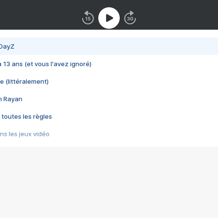
 DayZ
 a 13 ans (et vous l'avez ignoré)
e (littéralement)
im Rayan
 toutes les règles
s les jeux vidéo
us choquant de Rockstar ? - Le scandale BULLY
e plus moche de Steam
du RÊVE tourne au CAUCHEMAR
pendant 8 heures