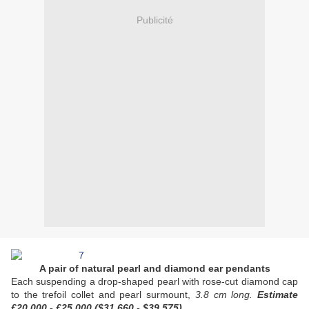
Publicité
A pair of natural pearl and diamond ear pendants
Each suspending a drop-shaped pearl with rose-cut diamond cap
to the trefoil collet and pearl surmount,
3.8 cm long.
Estimate
£20,000 - £25,000 ($31,660 - $39,575)