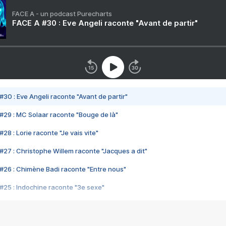
FACE A - un podcast Purecharts
FACE A #30 : Eve Angeli raconte "Avant de partir"
#30 : Eve Angeli raconte "Avant de partir"
#29 : MC Solaar raconte "Bouge de là"
28 : Lorie raconte "Je vais vite"
#27 : Christophe Willem raconte "Jacques a dit"
#26 : Chimène Badi raconte "Entre nous"
#25 : Indochine raconte "3e sexe"
#24 : Zaho raconte "C'est chelou"
#23 : Patrick Bruel raconte "Au café des délices"