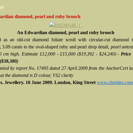
009
rdian diamond, pearl and ruby brooch
An Edwardian diamond, pearl and ruby brooch
 as an old-cut diamond foliate scroll with circular-cut diamond 
 3.09 carats to the oval-shaped ruby and pearl drop detail,
pearl untest
0 cm high. Estimate £12,000 - £15,000 ($19,392 - $24,240) -
Price 
($38,380)
ied by report No. 17495 dated 27 April 2009 from the AnchorCert la
hat the diamond is D colour, VS2 clarity
s.
Jewellery. 10 June 2009. London, King Street
www.christies.com