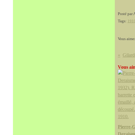
Posté par 
Tags:
191
Vous aime
Vous aim
Pierre-
Deraisme