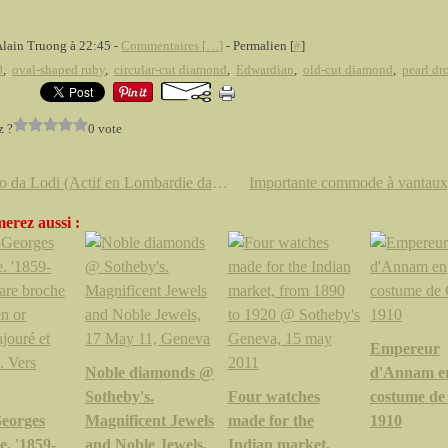
Alain Truong à 22:45 -
Commentaires [
…
]
- Permalien [
#
]
0
,
oval-shaped ruby
,
circular-cut diamond
,
Edwardian
,
old-cut diamond
,
pearl dr
z ?
0 vote
Gilardo da Lodi (Actif en Lombardie dans la première moitié du XVIIème siècle) Raisins, pommes et grenades sur un entablement
erez aussi :
Empereur
Noble diamonds @
d'Annam e
Sotheby's.
Four watches
costume de
Georges
Magnificent Jewels
made for the
1910
. '1859-
and Noble Jewels,
Indian market,