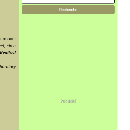
surmount
ed, circa
Realized
boratory
Publicité