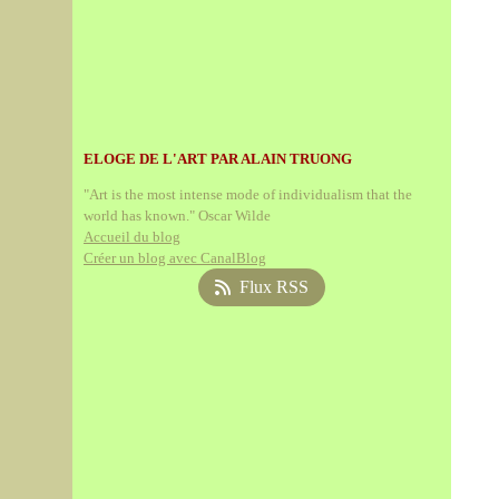
ELOGE DE L'ART PAR ALAIN TRUONG
"Art is the most intense mode of individualism that the
world has known." Oscar Wilde
Accueil du blog
Créer un blog avec CanalBlog
Flux RSS