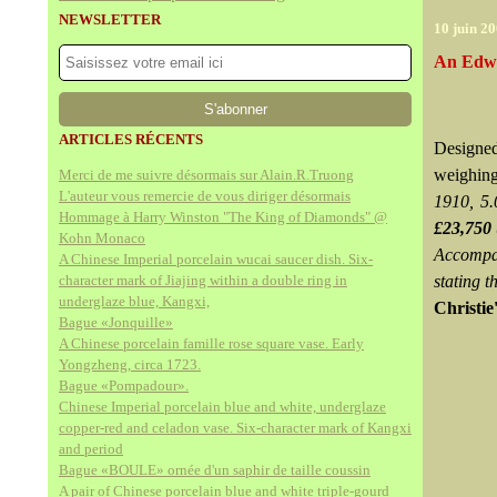
NEWSLETTER
10 juin 2
An Edwa
ARTICLES RÉCENTS
Designed
weighing
Merci de me suivre désormais sur Alain.R.Truong
L'auteur vous remercie de vous diriger désormais
1910, 5.
Hommage à Harry Winston "The King of Diamonds" @
£23,750 
Kohn Monaco
Accompan
A Chinese Imperial porcelain wucai saucer dish. Six-
character mark of Jiajing within a double ring in
stating t
underglaze blue, Kangxi,
Christie'
Bague «Jonquille»
A Chinese porcelain famille rose square vase. Early
Yongzheng, circa 1723.
Bague «Pompadour».
Chinese Imperial porcelain blue and white, underglaze
copper-red and celadon vase. Six-character mark of Kangxi
and period
Bague «BOULE» ornée d'un saphir de taille coussin
A pair of Chinese porcelain blue and white triple-gourd