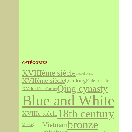
CATÉGORIES
XVIIIème siècle
bleu et blanc
XVIIème siècle
Qianlong
Huile sur toile
Qing dynasty
XVIIe siècle
Cartier
Blue and White
18th century
XVIIIe siècle
bronze
Vietnam
Venise
China