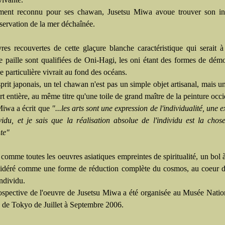
ment reconnu pour ses chawan, Jusetsu Miwa avoue trouver son ins
servation de la mer déchaînée.
res recouvertes de cette glaçure blanche caractéristique qui serait 
e paille sont qualifiées de Oni-Hagi, les oni étant des formes de dém
e particulière vivrait au fond des océans.
prit japonais, un tel chawan n'est pas un simple objet artisanal, mais 
art entière, au même titre qu'une toile de grand maître de la peinture occi
Miwa a écrit que
"...les arts sont une expression de l'individualité, une e
ividu, et je sais que la réalisation absolue de l'individu est la chos
te"
 comme toutes les oeuvres asiatiques empreintes de spiritualité, un bol à
sidéré comme une forme de réduction complète du cosmos, au coeur d
individu.
ospective de l'oeuvre de Jusetsu Miwa a été organisée au Musée Natio
de Tokyo de Juillet à Septembre 2006.