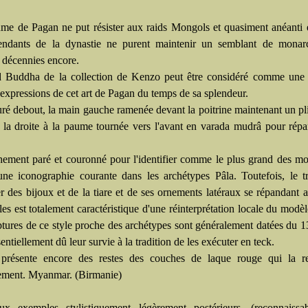
me de Pagan ne put résister aux raids Mongols et quasiment anéanti
endants de la dynastie ne purent maintenir un semblant de monar
 décennies encore.
 Buddha de la collection de Kenzo peut être considéré comme une 
 expressions de cet art de Pagan du temps de sa splendeur.
guré debout, la main gauche ramenée devant la poitrine maintenant un pl
 la droite à la paume tournée vers l'avant en varada mudrâ pour rép
ichement paré et couronné pour l'identifier comme le plus grand des m
une iconographie courante dans les archétypes Pâla. Toutefois, le t
er des bijoux et de la tiare et de ses ornements latéraux se répandant 
es est totalement caractéristique d'une réinterprétation locale du modèl
ptures de ce style proche des archétypes sont généralement datées du 13
sentiellement dû leur survie à la tradition de les exécuter en teck.
 présente encore des restes des couches de laque rouge qui la re
lement. Myanmar. (Birmanie)
x exemples stylistiquement légèrement postérieurs, (reconnaissa