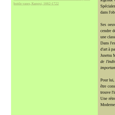
bottle vases, Kangxi, 1662-1722
Spéciale
dans l'ob
Ses oeuv
cendre d
une class
Dans l'es
d'art à p
Jusetsu 
de l'ind
importan
Pour lui,
être con
trouve l'
Une rétr
Moderne 