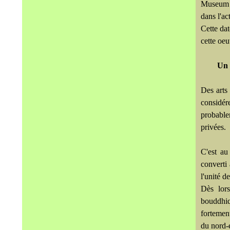
Museum d
dans l'ac
Cette da
cette oeu
Un 
Des arts
considé
probable
privées.
C'est au
converti
l'unité d
Dès lors
bouddhiq
fortement
du nord-e