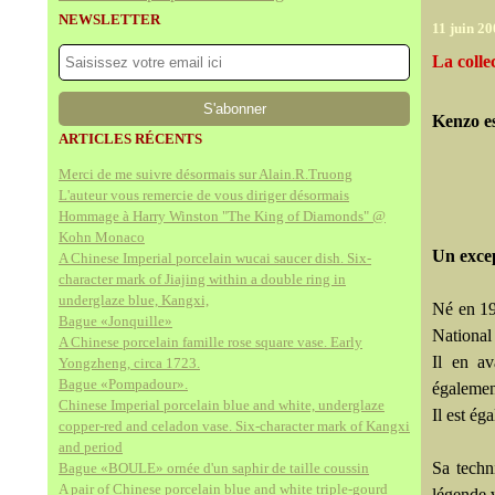
NEWSLETTER
11 juin 2
La colle
Kenzo es
ARTICLES RÉCENTS
Merci de me suivre désormais sur Alain.R.Truong
L'auteur vous remercie de vous diriger désormais
Hommage à Harry Winston "The King of Diamonds" @
Kohn Monaco
Un excep
A Chinese Imperial porcelain wucai saucer dish. Six-
character mark of Jiajing within a double ring in
underglaze blue, Kangxi,
Né en 19
Bague «Jonquille»
National
A Chinese porcelain famille rose square vase. Early
Il en av
Yongzheng, circa 1723.
Bague «Pompadour».
égalemen
Chinese Imperial porcelain blue and white, underglaze
Il est é
copper-red and celadon vase. Six-character mark of Kangxi
and period
Sa techn
Bague «BOULE» ornée d'un saphir de taille coussin
A pair of Chinese porcelain blue and white triple-gourd
légende 