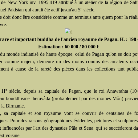
e New-York inv. 1995.419 attribué à un atelier de la région de Sah
tuel Pakistan qui aurait été actif jusqu'au 5° siècle.
te doit donc être considérée comme un terminus ante quem pour la réali
vre.
rare et important buddha de l'ancien royaume de Pagan. H. : 198
Estimation : 60 000 / 80 000 €
 du monde indianisé de haute époque, celui de Pagan qu'on se doit po
rer comme majeur, demeure un des moins connus des amateurs occi
ment à cause de la rareté des pièces dans les collections tant publ
 1I° siècle, depuis sa capitale de Pagan, que le roi Anawrahta (10
 au bouddhisme theravâda (probablement par des moines Môn) parvien
e la Birmanie.
, sa capitale et son royaume vont se couvrir de centaines de fo
ues. Pour des raisons géographiques évidentes, peintures et sculptures
 influencées par l'art des dynasties Pâla et Sena, qui se succéderont da
st voisine.