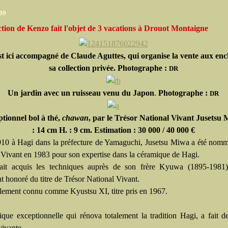
009
ction de Kenzo fait l'objet de 3 vacations à Drouot Montaigne
t ici accompagné de Claude Aguttes, qui organise la vente aux enc
sa collection privée. Photographe :
DR
Un jardin avec un ruisseau venu du Japon
.
Photographe :
DR
tionnel bol à thé,
chawan
, par le Trésor National Vivant Jusetsu 
: 14 cm H. : 9 cm. Estimation : 30 000 / 40 000 €
10 à Hagi dans la préfecture de Yamaguchi, Jusetsu Miwa a été nomm
 Vivant en 1983 pour son expertise dans la céramique de Hagi.
ait acquis les techniques auprès de son frère Kyuwa (1895-1981)
t honoré du titre de Trésor National Vivant.
galement connu comme Kyustsu XI, titre pris en 1967.
ique exceptionnelle qui rénova totalement la tradition Hagi, a fait d
vivante.