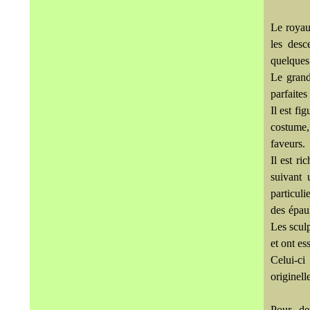
Le royau
les desc
quelques
Le grand
parfaites
Il est fi
costume,
faveurs.
Il est r
suivant 
particuli
des épaul
Les scul
et ont es
Celui-ci
originel
Pour deu