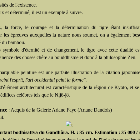
sités de l'existence.
 et déterminé, il est un exemple à suivre.
s, la force, le courage et la détermination du tigre étant insuffis
r les épreuves auxquelles la nature nous soumet, on a également bes
té du bambou.
s symbole d'éternité et de changement, le tigre avec cette dualité es
anence des choses chère au bouddhisme et donc à la philosophie Zen.
arquable peinture est une parfaite illustration de la citation japonais
peint l'esprit, l'art occidental peint la forme".
'élément architectural est caractéristique de la région de Kyoto, et se
édifices célèbres tels que le Nijô-jô.
nce
: Acquis de la Galerie Ariane Faye (Ariane Dandois)
84.
rtant bodhisattva du Gandhâra. H. : 85 cm. Estimation : 35 000 / 
s le début de l'ère chrétienne que dans le nord de l'Inde de nouvelles 