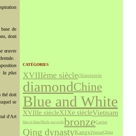
piration
à base de
ons, dont
une œuvre
dentale.
CATÉGORIES
xposition
e la plus
XVIIIème siècle
chinoiserie
diamond
Chine
 thé doit
Blue and White
uquel se
Vietnam
XVIIIe siècle
XIXe siècle
nal d'Art
bronze
Cartier
bleu et blanc
Huile sur toile
Qing dynasty
Kangxi
Venise
China