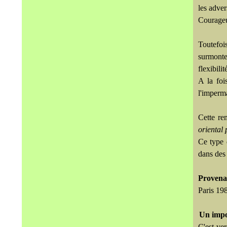
les adver
Courageux
Toutefoi
surmonte
flexibili
A la foi
l'imperm
Cette rem
oriental 
Ce type d
dans des 
Provena
Paris 19
Un impo
C'est ver