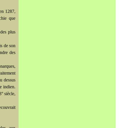
 en 1287,
chie que
des plus
is de son
andre des
onarques,
raitement
au dessus
e indien.
° siècle,
couvrait
bles aux