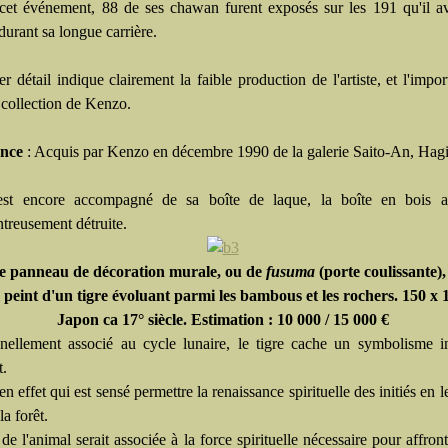
cet événement, 88 de ses chawan furent exposés sur les 191 qu'il av
durant sa longue carrière.
r détail indique clairement la faible production de l'artiste, et l'impo
 collection de Kenzo.
nce
: Acquis par Kenzo en décembre 1990 de la galerie Saito-An, Hagi
 est encore accompagné de sa boîte de laque, la boîte en bois a
treusement détruite.
e panneau de décoration murale, ou de
fusuma
(porte coulissante),
 peint d'un tigre évoluant parmi les bambous et les rochers. 150 x 
Japon ca 17° siècle. Estimation : 10 000 / 15 000 €
nnellement associé au cycle lunaire, le tigre cache un symbolisme in
t.
 en effet qui est sensé permettre la renaissance spirituelle des initiés en 
la forêt.
de l'animal serait associée à la force spirituelle nécessaire pour affront