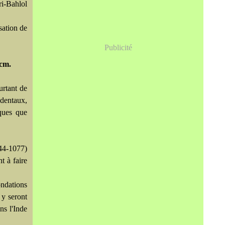
ri-Bahlol
sation de
Publicité
 cm.
urtant de
dentaux,
iques que
44-1077)
t à faire
ndations
 y seront
ns l'Inde