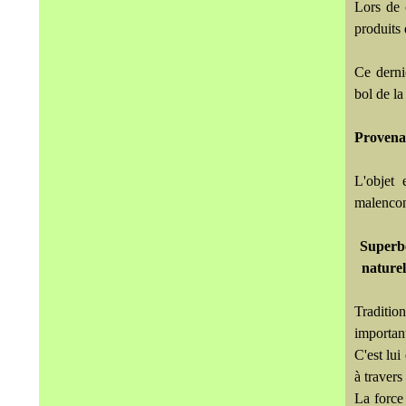
Lors de 
produits 
Ce dernie
bol de la
Provena
L'objet
malencon
Superb
naturel
Traditio
importan
C'est lui
à travers 
La force 