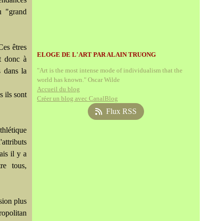
u "grand
Ces êtres
ELOGE DE L'ART PAR ALAIN TRUONG
et donc à
s dans la
"Art is the most intense mode of individualism that the
world has known." Oscar Wilde
Accueil du blog
 ils sont
Créer un blog avec CanalBlog
Flux RSS
thlétique
attributs
is il y a
re tous,
.
sion plus
ropolitan