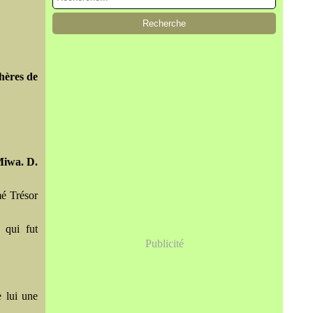
hères de
Miwa. D.
é Trésor
 qui fut
Publicité
e lui une