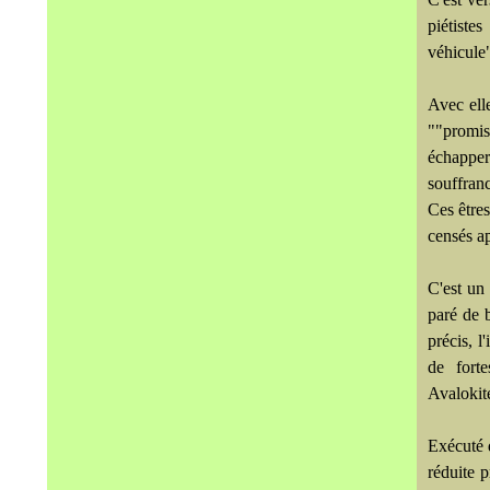
piétiste
véhicule
Avec ell
""promis
échapper
souffran
Ces êtres
censés ap
C'est un 
paré de b
précis, l
de forte
Avalokit
Exécuté 
réduite p