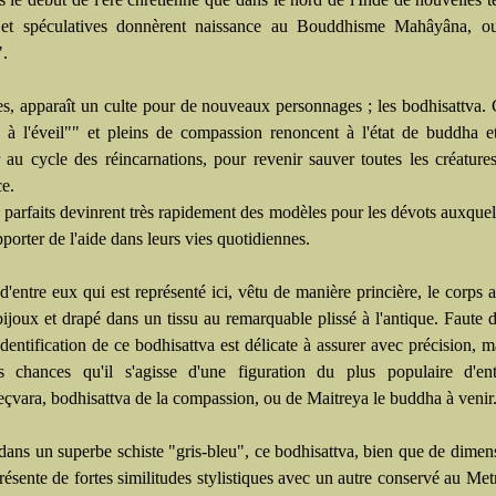
s et spéculatives donnèrent naissance au Bouddhisme Mahâyâna, o
".
es, apparaît un culte pour de nouveaux personnages ; les bodhisattva. 
 à l'éveil"" et pleins de compassion renoncent à l'état de buddha 
 au cycle des réincarnations, pour revenir sauver toutes les créature
ce.
 parfaits devinrent très rapidement des modèles pour les dévots auxquels
porter de l'aide dans leurs vies quotidiennes.
d'entre eux qui est représenté ici, vêtu de manière princière, le corps a
ijoux et drapé dans un tissu au remarquable plissé à l'antique. Faute d'
'identification de ce bodhisattva est délicate à assurer avec précision, ma
s chances qu'il s'agisse d'une figuration du plus populaire d'ent
eçvara, bodhisattva de la compassion, ou de Maitreya le buddha à venir
dans un superbe schiste "gris-bleu", ce bodhisattva, bien que de dimen
résente de fortes similitudes stylistiques avec un autre conservé au Met