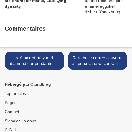
six-character marks, Late Qing
dynasty
Commentaires
< A pair of ruby and
Rare boite carrée couverte
diamond ear pendants, by
en porcelaine wucai. Chine,
David Webb
dynastie Ming, marque à six
caractères et époque Wanli
(1573-1619) >
Hébergé par Canalblog
Top articles
Pages
Contact
Signaler un abus
C.G.U.