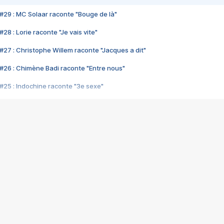
#29 : MC Solaar raconte "Bouge de là"
28 : Lorie raconte "Je vais vite"
#27 : Christophe Willem raconte "Jacques a dit"
#26 : Chimène Badi raconte "Entre nous"
#25 : Indochine raconte "3e sexe"
#24 : Zaho raconte "C'est chelou"
#23 : Patrick Bruel raconte "Au café des délices"
#22 : Kyo raconte "Le chemin"
#21 : Nolwenn Leroy raconte "Cassé"
#20 : Patrick Hernandez raconte "Born to be alive"
#19 : Lorie raconte "Près de moi"
#18 : Michael Jones raconte "A nos actes manqués" (avec Jean-Jacque