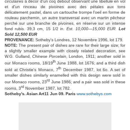
circulaires à décor d'un coq debout observant une libellule en vol
et d'un rinceau de pivoines avec des pétales aux tons
délicatement pastel, dans un cartouche trompe l'oeil en forme de
rouleau parchemin, un autre transversal avec un martin pêcheur
perché sur une branche de pivoines, en réserve sur un intense
fond rubis. 39,3 cm, 15 1/2 in.
Est. 10,000—15,000 EUR.
Lot
Sold 12,500 EUR
PROVENANCE:
Sotheby's Londres, 12 Novembre 1996, lot 179.
NOTE:
The present pair of dishes are rare for their large size; for
a slightly smaller example with closely related decoration, see
W.G. Gulland,
Chinese Porcelain
, London, 1911; another sold in
th
our Monaco rooms, 18/19
June 1988, lot 1676; and a third dish
th
sold at Christie's Monaco, 7
December 1987, lot 6o. A set of
smaller dishes similarly enamelled with this design were sold in
rd
our Monaco rooms, 23
June 1986; and a pair was sold in these
rd
rooms, 3
November 1987, lot 782.
Sotheby's. Asian Art
11 Jun 09.
Paris
www.sothebys.com