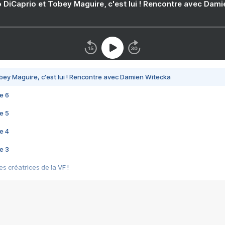
 DiCaprio et Tobey Maguire, c'est lui ! Rencontre avec Dam
bey Maguire, c'est lui ! Rencontre avec Damien Witecka
e 6
e 5
e 4
e 3
s créatrices de la VF !
e 2
e 1
e Mektoub My Love arrive enfin ! Rencontre avec Shaïn Boumedine et Sal