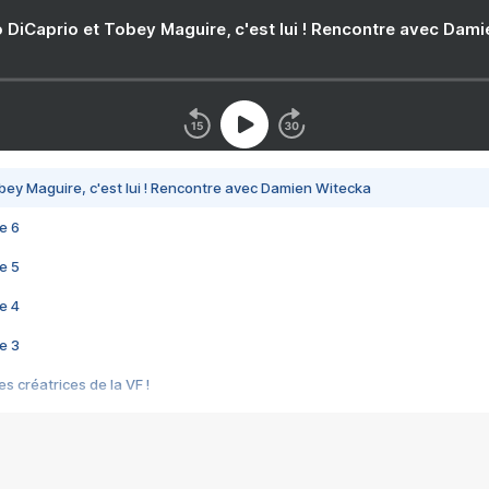
 DiCaprio et Tobey Maguire, c'est lui ! Rencontre avec Dam
bey Maguire, c'est lui ! Rencontre avec Damien Witecka
e 6
e 5
e 4
e 3
s créatrices de la VF !
e 2
e 1