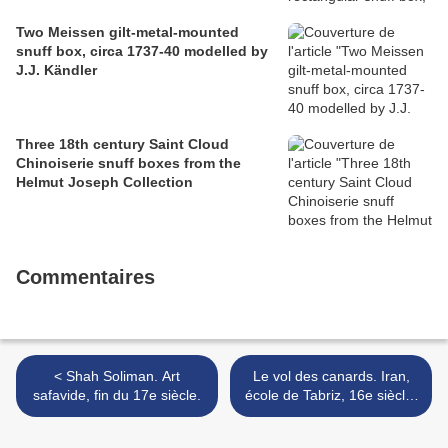
Two Meissen gilt-metal-mounted
snuff box, circa 1737-40 modelled by
J.J. Kändler
Three 18th century Saint Cloud
Chinoiserie snuff boxes from the
Helmut Joseph Collection
Commentaires
< Shah Soliman. Art
Le vol des canards. Iran,
safavide, fin du 17e siècle.
école de Tabriz, 16e siècle.
>