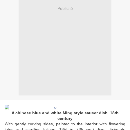
Publicité
A chinese blue and white Ming style saucer dish. 18th
century
With gently curving sides, painted to the interior with flowering
lotus and scrolling foliage. 13¾ in. (35 cm.) diam.
Estimate