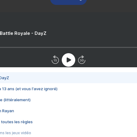
 Battle Royale - DayZ
 DayZ
 a 13 ans (et vous l'avez ignoré)
e (littéralement)
im Rayan
 toutes les règles
s les jeux vidéo