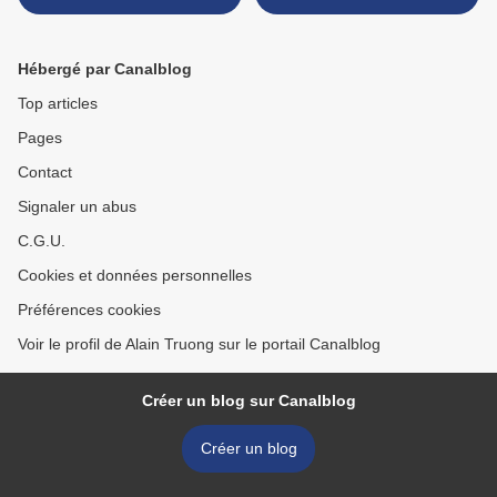
dynastie Qing, marque et
dynastie Ming, marque et
periode Yongzheng
époque Hongzhi (1488-
1505) >
Hébergé par Canalblog
Top articles
Pages
Contact
Signaler un abus
C.G.U.
Cookies et données personnelles
Préférences cookies
Voir le profil de Alain Truong sur le portail Canalblog
Créer un blog sur Canalblog
Créer un blog