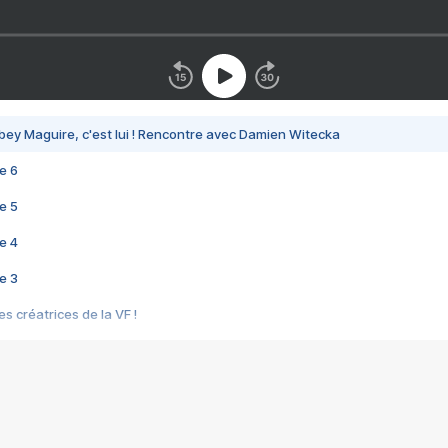
bey Maguire, c'est lui ! Rencontre avec Damien Witecka
e 6
e 5
e 4
e 3
s créatrices de la VF !
e 2
e 1
e Mektoub My Love arrive enfin ! Rencontre avec Shaïn Boumedine et Sal