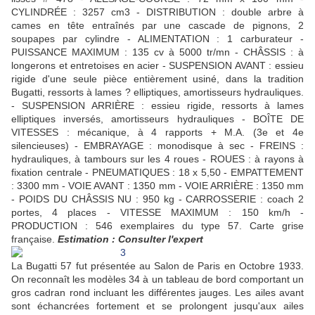
CYLINDRÉE : 3257 cm3 - DISTRIBUTION : double arbre à
cames en tête entraînés par une cascade de pignons, 2
soupapes par cylindre - ALIMENTATION : 1 carburateur -
PUISSANCE MAXIMUM : 135 cv à 5000 tr/mn - CHÂSSIS : à
longerons et entretoises en acier - SUSPENSION AVANT : essieu
rigide d'une seule pièce entièrement usiné, dans la tradition
Bugatti, ressorts à lames ? elliptiques, amortisseurs hydrauliques.
- SUSPENSION ARRIÈRE : essieu rigide, ressorts à lames
elliptiques inversés, amortisseurs hydrauliques - BOÎTE DE
VITESSES : mécanique, à 4 rapports + M.A. (3e et 4e
silencieuses) - EMBRAYAGE : monodisque à sec - FREINS :
hydrauliques, à tambours sur les 4 roues - ROUES : à rayons à
fixation centrale - PNEUMATIQUES : 18 x 5,50 - EMPATTEMENT
: 3300 mm - VOIE AVANT : 1350 mm - VOIE ARRIÈRE : 1350 mm
- POIDS DU CHÂSSIS NU : 950 kg - CARROSSERIE : coach 2
portes, 4 places - VITESSE MAXIMUM : 150 km/h -
PRODUCTION : 546 exemplaires du type 57. Carte grise
française.
Estimation : Consulter l'expert
La Bugatti 57 fut présentée au Salon de Paris en Octobre 1933.
On reconnaît les modèles 34 à un tableau de bord comportant un
gros cadran rond incluant les différentes jauges. Les ailes avant
sont échancrées fortement et se prolongent jusqu'aux ailes