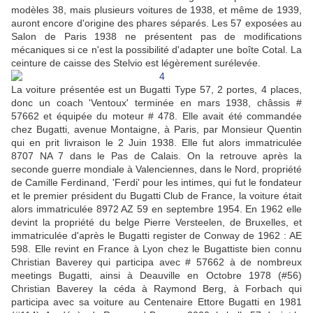
modèles 38, mais plusieurs voitures de 1938, et même de 1939,
auront encore d'origine des phares séparés. Les 57 exposées au
Salon de Paris 1938 ne présentent pas de modifications
mécaniques si ce n'est la possibilité d'adapter une boîte Cotal. La
ceinture de caisse des Stelvio est légèrement surélevée.
La voiture présentée est un Bugatti Type 57, 2 portes, 4 places,
donc un coach 'Ventoux' terminée en mars 1938, châssis #
57662 et équipée du moteur # 478. Elle avait été commandée
chez Bugatti, avenue Montaigne, à Paris, par Monsieur Quentin
qui en prit livraison le 2 Juin 1938. Elle fut alors immatriculée
8707 NA 7 dans le Pas de Calais. On la retrouve après la
seconde guerre mondiale à Valenciennes, dans le Nord, propriété
de Camille Ferdinand, 'Ferdi' pour les intimes, qui fut le fondateur
et le premier président du Bugatti Club de France, la voiture était
alors immatriculée 8972 AZ 59 en septembre 1954. En 1962 elle
devint la propriété du belge Pierre Versteelen, de Bruxelles, et
immatriculée d'après le Bugatti register de Conway de 1962 : AE
598. Elle revint en France à Lyon chez le Bugattiste bien connu
Christian Baverey qui participa avec # 57662 à de nombreux
meetings Bugatti, ainsi à Deauville en Octobre 1978 (#56)
Christian Baverey la céda à Raymond Berg, à Forbach qui
participa avec sa voiture au Centenaire Ettore Bugatti en 1981