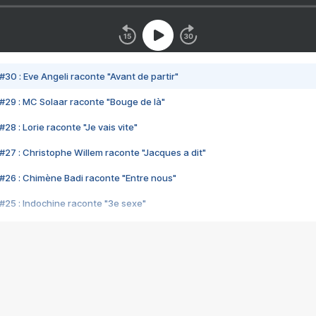
#30 : Eve Angeli raconte "Avant de partir"
#29 : MC Solaar raconte "Bouge de là"
28 : Lorie raconte "Je vais vite"
#27 : Christophe Willem raconte "Jacques a dit"
#26 : Chimène Badi raconte "Entre nous"
#25 : Indochine raconte "3e sexe"
#24 : Zaho raconte "C'est chelou"
#23 : Patrick Bruel raconte "Au café des délices"
#22 : Kyo raconte "Le chemin"
#21 : Nolwenn Leroy raconte "Cassé"