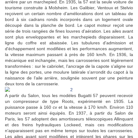
arrière par un marchepied. En 1935, la 57 est la seule voiture de
tourisme construite à Molsheim. Les Galibier, Ventoux et Stelvio
reçoivent un certain nombre d'améliorations dont un tableau de
bord à six cadrans ronds incorporés dans un logement ovale
découpé dans la planche de bord. Le capot moteur reçoit une
série de trois rangées de fines louvres d'aération. Les ailes avant
sont plus enveloppantes et les marchepieds disparaissent. La
ligne du coffre est abaissée. Les tubulures d'admission et
d'échappement sont modifiées et les performances augmentent,
la vitesse maximum passant à près de 160 km/h. En 1936, la
mécanique est inchangée, mais les carrosseries sont légèrement
transformées : sur le cabriolet, l'ancrage de la capote s'aligne sur
la ligne des portes, une moulure latérale s'arrondit du capot à la
naissance de l'aile arrière, soulignée souvent par une peinture
deux tons de la carrosserie.
A partir du Salon, tous les modèles Bugatti 57 peuvent recevoir
un compresseur de type Roots, expérimenté en 1935. La
puissance passe à 160 cv et la vitesse à 170 km/h. Environ 110
moteurs seront ainsi équipés. En 1937, à partir du Salon de
Paris, les 57 adoptent des amortisseurs télescopiques Allinquant
et des freins hydrauliques Lockeed, mais ces modifications
n'apparaissent pas en même temps sur toutes les carrosseries.
Les ailes avant sont modifiées et intègrent les phares sur les