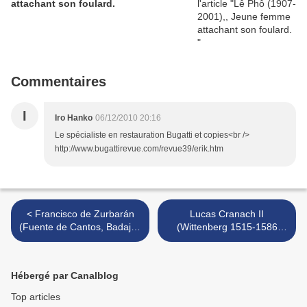
attachant son foulard.
Commentaires
I
Iro Hanko
06/12/2010 20:16
Le spécialiste en restauration Bugatti et copies<br />
http://www.bugattirevue.com/revue39/erik.htm
< Francisco de Zurbarán
Lucas Cranach II
(Fuente de Cantos, Badajoz
(Wittenberg 1515-1586
1598-1664 Madrid) The Veil
Weimar) , Lucretia >
of Saint Veronica
Hébergé par Canalblog
Top articles