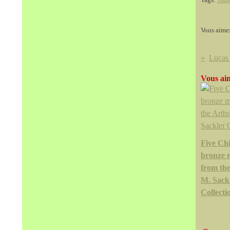
Vous aime
Vous aim
Five Ch
bronze 
from th
M. Sack
Collecti