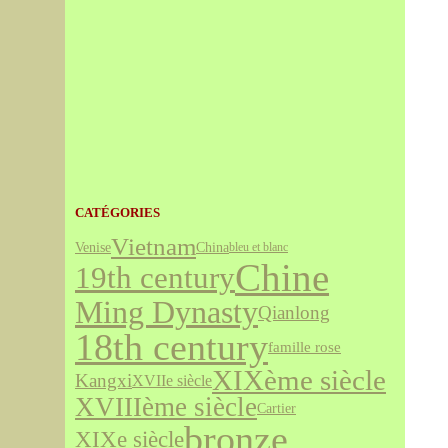
CATÉGORIES
Vietnam
Venise
China
bleu et blanc
Chine
19th century
Ming Dynasty
Qianlong
18th century
famille rose
XIXème siècle
Kangxi
XVIIe siècle
XVIIIème siècle
Cartier
bronze
XIXe siècle