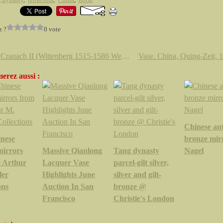
z ?
0 vote
Lucas Cranach II (Wittenberg 1515-1586 Weimar) , Lucretia
erez aussi :
Chinese an
inese
bronze mir
mirrors
Massive Qianlong
Tang dynasty
Nagel
e Arthur
Lacquer Vase
parcel-gilt silver,
ler
Highlights June
silver and gilt-
ons
Auction In San
bronze @
Francisco
Christie's London