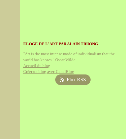
ELOGE DE L'ART PAR ALAIN TRUONG
"Art is the most intense mode of individualism that the
world has known." Oscar Wilde
Accueil du blog
Créer un blog avec CanalBlog
Flux RSS