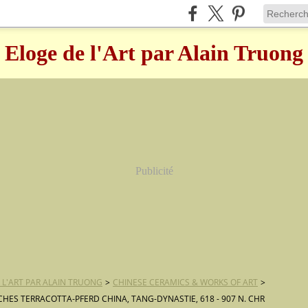
Eloge de l'Art par Alain Truong
Publicité
 L'ART PAR ALAIN TRUONG
>
CHINESE CERAMICS & WORKS OF ART
>
CHES TERRACOTTA-PFERD CHINA, TANG-DYNASTIE, 618 - 907 N. CHR