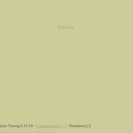
Publicité
Alain Truong à 22:18 -
Commentaires [
…
]
- Permalien [
#
]
 dynasty
,
terracotta
,
China
,
horse