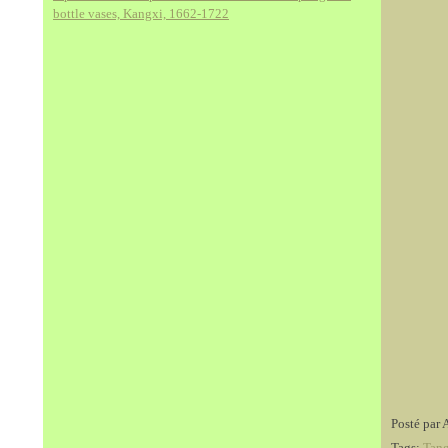
bottle vases, Kangxi, 1662-1722
Posté par 
Tags:
Tang