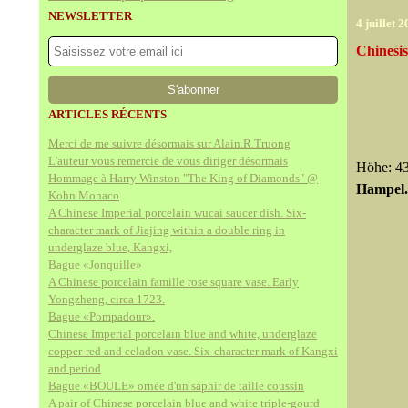
NEWSLETTER
4 juillet 
Chinesis
ARTICLES RÉCENTS
Merci de me suivre désormais sur Alain.R.Truong
L'auteur vous remercie de vous diriger désormais
Höhe: 43
Hommage à Harry Winston "The King of Diamonds" @
Hampel. 
Kohn Monaco
A Chinese Imperial porcelain wucai saucer dish. Six-
character mark of Jiajing within a double ring in
underglaze blue, Kangxi,
Bague «Jonquille»
A Chinese porcelain famille rose square vase. Early
Yongzheng, circa 1723.
Bague «Pompadour».
Chinese Imperial porcelain blue and white, underglaze
copper-red and celadon vase. Six-character mark of Kangxi
and period
Bague «BOULE» ornée d'un saphir de taille coussin
A pair of Chinese porcelain blue and white triple-gourd