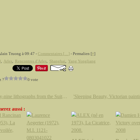
Alain Truong à 09:47 -
Commentaires [
…
]
- Permalien [
#
]
8
,
Arles
,
Rencontres d'Arles
,
Shanghai
,
Yang Yongliang
z ?
0 vote
Twenty-nine lithographs from the Suite entitled Imaginary Portraits by Pablo Picasso @ the Americas Collection
erez aussi :