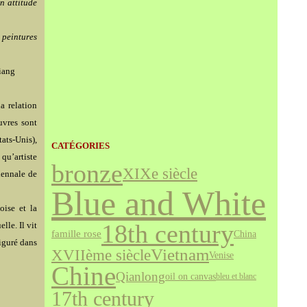
n attitude
 peintures
iang
a relation
uvres sont
ats-Unis),
CATÉGORIES
qu’artiste
bronze
XIXe siècle
iennale de
Blue and White
oise et la
18th century
lle. Il vit
famille rose
China
figuré dans
Vietnam
XVIIème siècle
Venise
Chine
Qianlong
oil on canvas
bleu et blanc
17th century