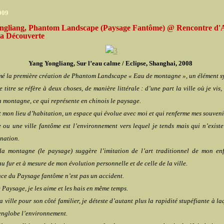
2009
ngliang, Phantom Landscape (Paysage Fantôme) @ Rencontre d'A
la Découverte
Yang Yongliang,
Sur l’eau calme / Eclipse, Shanghai, 2008
mé la première création de Phantom Landscape « Eau de montagne », un élément 
e titre se réfère à deux choses, de manière littérale : d’une part la ville où je vis,
a montagne, ce qui représente en chinois le paysage.
st mon lieu d’habitation, un espace qui évolue avec moi et qui renferme mes souveni
 ou une ville fantôme est l’environnement vers lequel je tends mais qui n’exist
nation.
la montagne (le paysage) suggère l’imitation de l’art traditionnel de mon en
au fur et à mesure de mon évolution personnelle et de celle de la ville.
ce du Paysage fantôme n’est pas un accident.
le Paysage, je les aime et les hais en même temps.
la ville pour son côté familier, je déteste d’autant plus la rapidité stupéfiante à la
 englobe l’environnement.