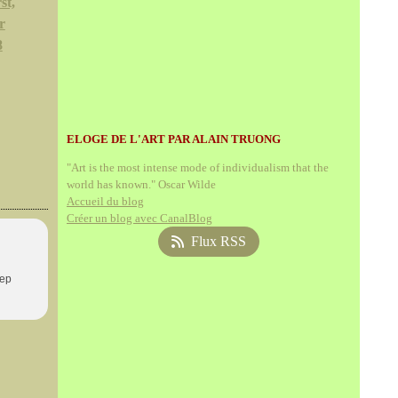
st,
r
8
ELOGE DE L'ART PAR ALAIN TRUONG
"Art is the most intense mode of individualism that the
world has known." Oscar Wilde
Accueil du blog
Créer un blog avec CanalBlog
Flux RSS
eep