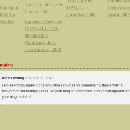
ALEX (né en
Damien Hir
Rancinan
1973), La
Victory ove
953), La
Cicatrice, 2008.
Death, 200
évoilée,
Laurence Aegerter
(1972), M.I. 1121-
0803041022
(Watteau), de la
série Louvre, 2008
taires
thesis writing
05/07/2010 19:43
i am searching many blogs and others sources for complete my thesis writing
assignment for holiday work i like your blog so informative and knowledgeable k
your blog updated.