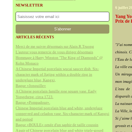
NEWSLETTER
6 juillet 
Yang Yo
Prix de 
ARTICLES RÉCENTS
"J’ai nom
Merci de me suivre désormais sur Alain.R.Truong
L'auteur vous remercie de vous diriger désormais
chinois. C
Hommage à Harry Winston "The King of Diamonds" @
l’Eau de l
Kohn Monaco
La ville e
A Chinese Imperial porcelain wucai saucer dish. Six-
Un mirage
character mark of Jiajing within a double ring in
underglaze blue, Kangxi,
mon imagi
Bague «Jonquille»
L’eau de 
A Chinese porcelain famille rose square vase. Early
disparaît 
Yongzheng, circa 1723.
Bague «Pompadour».
La naissan
Chinese Imperial porcelain blue and white, underglaze
La Ville, 
copper-red and celadon vase. Six-character mark of Kangxi
Si j’aime 
and period
Bague «BOULE» ornée d'un saphir de taille coussin
grossit et
A pair of Chinese porcelain blue and white triple-gourd