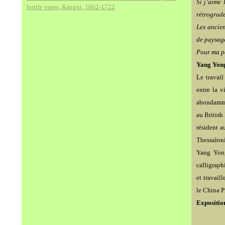
Si j’aime 
bottle vases, Kangxi, 1662-1722
rétrograde
Les ancien
de paysag
Pour ma pa
Yang Yon
Le travail
entre la v
abondamme
au Britis
résident a
Thessaloni
Yang Yong
calligraph
et travail
le China P
Exposition