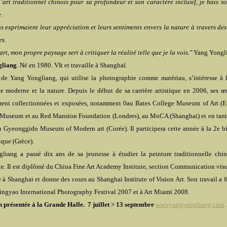
l’art traditionnel chinois pour sa profondeur et son caractère inclusif, je hais so
.
s exprimaient leur appréciation et leurs sentiments envers la nature à travers des
es.
rt, mon propre paysage sert à critiquer la réalité telle que je la vois."
Yang Yongl
gliang
. Né en 1980. VIt et travaille à Shanghaï.
 de Yang Yongliang, qui utilise la photographie comme matériau, s’intéresse à l
ie moderne et la nature. Depuis le début de sa carrière artistique en 2006, ses œ
nt collectionnées et exposées, notamment 0au Bates College Museum of Art (Et
h Museum et au Red Mansion Foundation (Londres), au MoCA (Shanghai) et en tant 
u Gyeonggido Museum of Modern art (Corée). Il participera cette année à la 2e b
que (Grèce).
liang a passé dix ans de sa jeunesse à étudier la peinture traditionnelle chin
ie. Il est diplômé du China Fine Art Academy Institute, section Communication visue
le à Shanghai et donne des cours au Shanghai Institute of Vision Art. Son travail a 
ingyao International Photography Festival 2007 et à Art Miami 2008.
 présentée à la Grande Halle. 7 juillet > 13 septembre
wwwyangyongliang.com