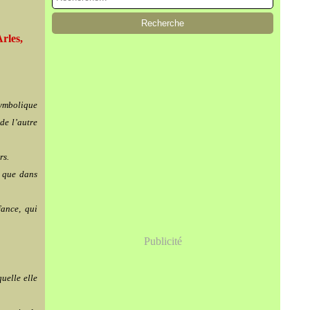
rles,
symbolique
 de l’autre
rs.
e que dans
fance, qui
Publicité
quelle elle