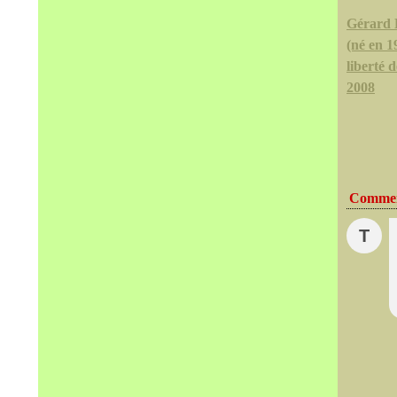
Gérard 
(né en 1
liberté d
2008
Commen
T