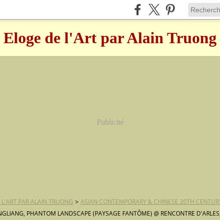
Eloge de l'Art par Alain Truong
Publicité
 L'ART PAR ALAIN TRUONG
>
ASIAN CONTEMPORARY & CHINESE 20TH CENTUR
GLIANG, PHANTOM LANDSCAPE (PAYSAGE FANTÔME) @ RENCONTRE D'ARLES, 