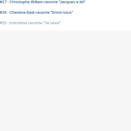
#27 : Christophe Willem raconte "Jacques a dit"
#26 : Chimène Badi raconte "Entre nous"
#25 : Indochine raconte "3e sexe"
#24 : Zaho raconte "C'est chelou"
#23 : Patrick Bruel raconte "Au café des délices"
#22 : Kyo raconte "Le chemin"
#21 : Nolwenn Leroy raconte "Cassé"
#20 : Patrick Hernandez raconte "Born to be alive"
#19 : Lorie raconte "Près de moi"
#18 : Michael Jones raconte "A nos actes manqués" (avec Jean-Jacque
#17 : Khaled raconte "Aïcha"
#16 : Corneille raconte "Parce qu'on vient de loin"
#15 : Indochine raconte "L'aventurier"