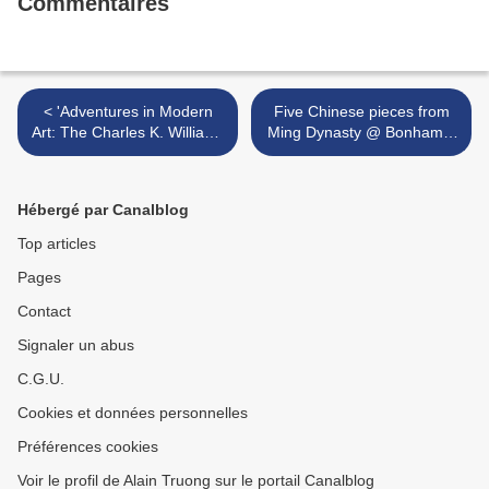
Commentaires
< 'Adventures in Modern
Five Chinese pieces from
Art: The Charles K. Williams
Ming Dynasty @ Bonhams,
II Collection' @ The
San Francisco >
Philadelphia Museum of Art
Hébergé par Canalblog
Top articles
Pages
Contact
Signaler un abus
C.G.U.
Cookies et données personnelles
Préférences cookies
Voir le profil de Alain Truong sur le portail Canalblog