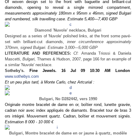
Of woven design set to the front with baguette and brilliant-cut
diamonds, opening to reveal a single mirrored compartment,
measurements approximately 180mm x 95mm x 46mm, signed Bulgari
and numbered, silk travelling case. Estimate 5,400—7,400 GBP
Diamond 'Nuvole' necklace, Bulgari
Designed as a series of 'Nuvole' polished links, at the front some pavé-
set with brilliant-cut diamonds,
inner circumference approximately
370mm, signed Bulgari. Estimate 3,000—5,000 GBP
LITERATURE AND REFERENCES:
Cf:
Amanda Triossi & Daniela
Mascetti,
Bulgari,
Thames & Hudson, 2007, page 166 for an example of
a similar 'Nuvole' necklace.
Sotheby's.
Fine Jewels.
16 Jul 09 10:30 AM
London
www.sothebys.com
Et un peu plus tard, à Monte Carlo, chez Artcurial :
Bulgari, No D282442, vers 1990
Originale montre bracelet de dame en or, boîtier rond, lunette gravée,
cadran noir avec index appliqués de diamants. Bracelet tour de bras 3
ors intégré. Mouvement quartz. Cadran, boîtier et mouvement signés.
Estimation 8 000 - 10 000 €
Bulgari,
Montre bracelet de dame en or jaune à quartz, modèle