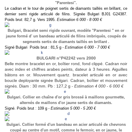
"Parentesi".
Le cadran et le tour de poignet sertis de diamants taillés en brillant, ce
dernier semi rigide articulé de filins. Signée Bulgari BJ01 G24387.
Poids brut: 82,7 g. Vers 1995.
Estimation 6 000 - 8 000 €
Bulgari,
Bracelet semi rigide ouvrant, modèle "Parentesi " en or
jaune formé d' un bandeau articulé de filins imbriqués, coupés de
segments sertis de diamants taillés en brillant .
Signé Bulgari Poids brut : 81,5 g -
Estimation 6 000 - 7 000 €
BULGARI n°P42242 vers 2000
Belle montre bracelet en or, boîtier rond, fond clippé. Cadran noir
avec index et chiffres arabes peints, dateur à 3 heures. Aiguilles
bâtons en or. Mouvement quartz. bracelet articulé en or avec
boucle deployante signée Bulgari. Cadran, boîtier et mouvement
signés. Diam : 30 mm. Pb : 127,2 g -
Estimation 4 000 - 6 000 €
Bulgari.
Collier en chaîne d'or gris brossé à maillons gourmette,
alternés de maillons d'or jaune sertis de diamants.
Signé. Poids brut : 109 g -
Estimation 5 000 - 5 200 €
Bulgari. Collier formé d'un bandeau en acier articulé de chevrons
coupé au centre d'un motif, comme le fermoir, en or jaune, le