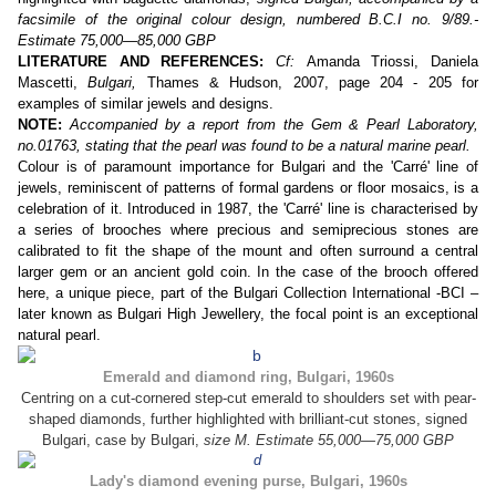
facsimile of the original colour design, numbered B.C.I no. 9/89.-
Estimate 75,000—85,000 GBP
LITERATURE AND REFERENCES:
Cf:
Amanda Triossi, Daniela
Mascetti,
Bulgari,
Thames & Hudson, 2007, page 204 - 205 for
examples of similar jewels and designs.
NOTE:
Accompanied by a report from the Gem & Pearl Laboratory,
no.01763, stating that the pearl was found to be a natural marine pearl.
Colour is of paramount importance for Bulgari and the 'Carré' line of
jewels, reminiscent of patterns of formal gardens or floor mosaics, is a
celebration of it. Introduced in 1987, the 'Carré' line is characterised by
a series of brooches where precious and semiprecious stones are
calibrated to fit the shape of the mount and often surround a central
larger gem or an ancient gold coin. In the case of the brooch offered
here, a unique piece, part of the Bulgari Collection International -BCI –
later known as Bulgari High Jewellery, the focal point is an exceptional
natural pearl.
Emerald and diamond ring, Bulgari, 1960s
Centring on a cut-cornered step-cut emerald to shoulders set with pear-
shaped diamonds, further highlighted with brilliant-cut stones, signed
Bulgari, case by Bulgari,
size M. Estimate 55,000—75,000 GBP
Lady's diamond evening purse, Bulgari, 1960s