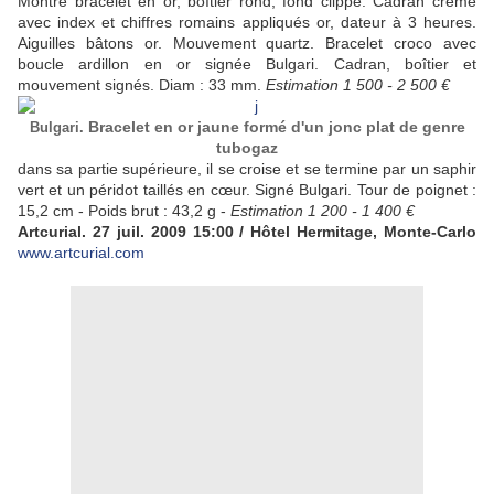
Montre bracelet en or, boîtier rond, fond clippé. Cadran crème
avec index et chiffres romains appliqués or, dateur à 3 heures.
Aiguilles bâtons or. Mouvement quartz. Bracelet croco avec
boucle ardillon en or signée Bulgari. Cadran, boîtier et
mouvement signés. Diam : 33 mm.
Estimation 1 500 - 2 500 €
Bracelet en or jaune formé d'un jonc plat de genre
Bulgari.
tubogaz
dans sa partie supérieure, il se croise et se termine par un saphir
vert et un péridot taillés en cœur. Signé Bulgari. Tour de poignet :
15,2 cm - Poids brut : 43,2 g -
Estimation 1 200 - 1 400 €
Artcurial. 27 juil. 2009 15:00 / Hôtel Hermitage, Monte-Carlo
www.artcurial.com