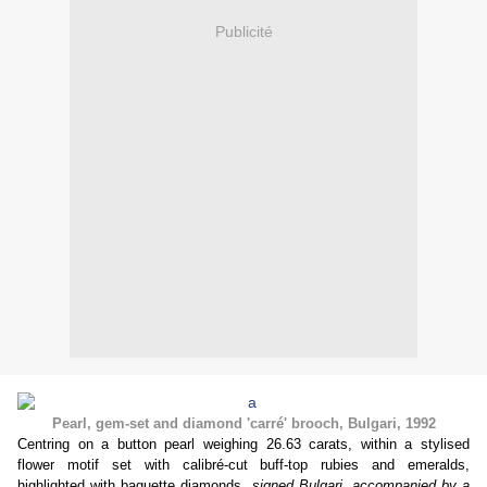
Publicité
Pearl
, gem-set and diamond 'carré' brooch, Bulgari, 1992
Centring on a button pearl weighing 26.63 carats, within a stylised
flower motif set with calibré-cut buff-top rubies and emeralds,
highlighted with baguette diamonds,
signed Bulgari, accompanied by a