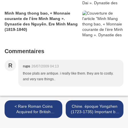
Minh Mang thong bao, « Monnaie
courante de l’ère Minh Mang ».
Dynastie des Nguyên. Ere Minh Mang
(1819-1840)
Commentaires
R
rups
26/07/2009 04:13
those plats are antique. i really like them. they are to costly.
and very rare things..
< Rare Roman Coins
Chine. époque Yongzhen
Acquired for British
(1723-1735) Important bol
Museum and Derby with Art
en porcelaine blanche
Fund Help
décorée en bleu sous