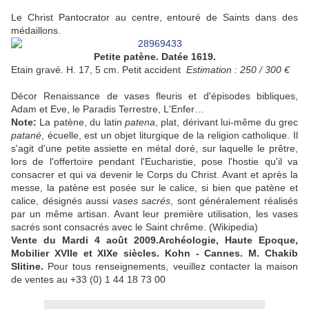
Le Christ Pantocrator au centre, entouré de Saints dans des
médaillons.
Petite patène. Datée 1619.
Etain gravé. H. 17, 5 cm. Petit accident
Estimation : 250 / 300 €
Décor Renaissance de vases fleuris et d'épisodes bibliques,
Adam et Eve, le Paradis Terrestre, L'Enfer…
Note:
La patène, du latin
patena
, plat, dérivant lui-même du grec
patané
, écuelle, est un objet liturgique de la religion catholique. Il
s'agit d'une petite assiette en métal doré, sur laquelle le prêtre,
lors de l'offertoire pendant l'Eucharistie, pose l'hostie qu'il va
consacrer et qui va devenir le Corps du Christ. Avant et après la
messe, la patène est posée sur le calice, si bien que patène et
calice, désignés aussi
vases sacrés
, sont généralement réalisés
par un même artisan. Avant leur première utilisation, les vases
sacrés sont consacrés avec le Saint chrême. (Wikipedia)
Vente du Mardi 4 août 2009.Archéologie, Haute Epoque,
Mobilier XVIIe et XIXe siècles. Kohn - Cannes. M. Chakib
Slitine.
Pour tous renseignements, veuillez contacter la maison
de ventes au +33 (0) 1 44 18 73 00