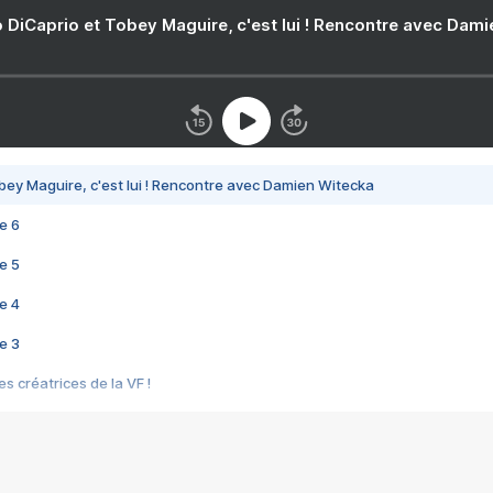
 DiCaprio et Tobey Maguire, c'est lui ! Rencontre avec Dam
bey Maguire, c'est lui ! Rencontre avec Damien Witecka
e 6
e 5
e 4
e 3
s créatrices de la VF !
e 2
e 1