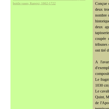
bottle vases, Kangxi, 1662-1722
Conçue d
deux tro
nombre de
historiq
deux app
tapisseri
coupée 
tribunes
ont tiré 
A l'avan
d'exempl
composit
Le fragm
1030 cm)
Le cavali
Quint, M
de l'Apo
terminan