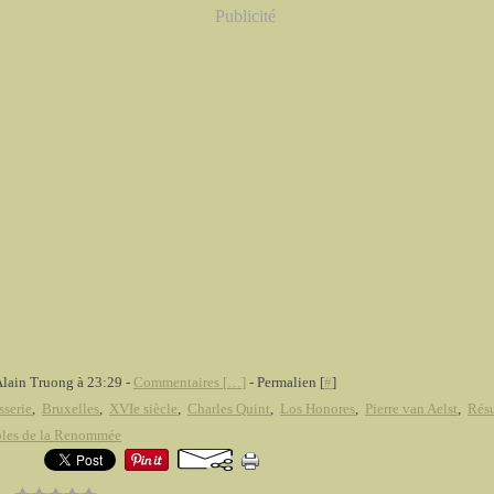
Publicité
Alain Truong à 23:29 -
Commentaires [
…
]
- Permalien [
#
]
sserie
,
Bruxelles
,
XVIe siècle
,
Charles Quint
,
Los Honores
,
Pierre van Aelst
,
Résu
les de la Renommée