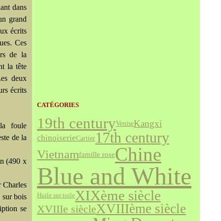
nant dans
un grand
ux écrits
ques. Ces
rs de la
t la tête
es deux
rs écrits
CATÉGORIES
19th century
Kangxi
Venise
la foule
17th century
chinoiserie
ste de la
Cartier
Chine
Vietnam
famille rose
on (490 x
Blue and White
r Charles
XIXème siècle
Huile sur toile
 sur bois
XVIIIème siècle
XVIIIe siècle
iption se