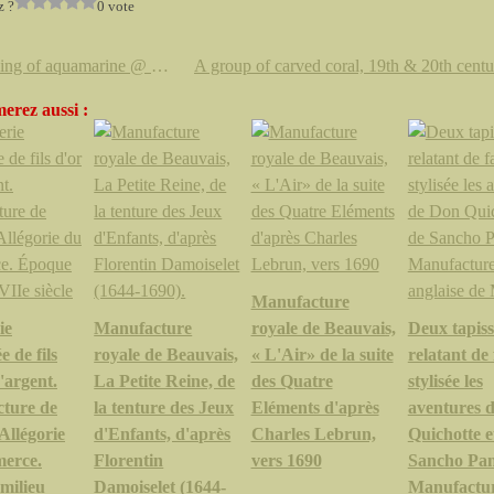
z ?
0 vote
Shopping of aquamarine @ Sotheby's
erez aussi :
Manufacture
ie
Manufacture
royale de Beauvais,
Deux tapiss
e de fils
royale de Beauvais,
« L'Air» de la suite
relatant de
d'argent.
La Petite Reine, de
des Quatre
stylisée les
ture de
la tenture des Jeux
Eléments d'après
aventures 
Allégorie
d'Enfants, d'après
Charles Lebrun,
Quichotte e
erce.
Florentin
vers 1690
Sancho Pan
milieu
Damoiselet (1644-
Manufactu