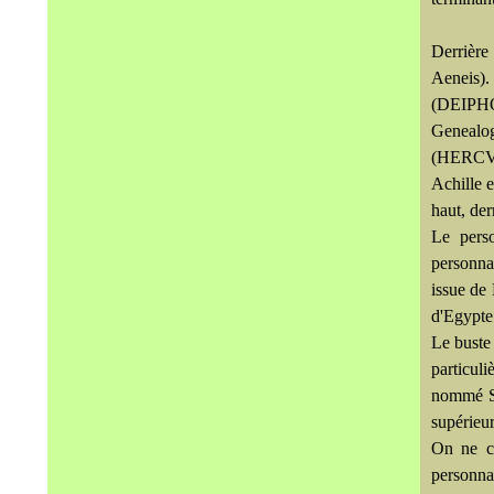
Derrière
Aeneis).
(DEIPHO)
Genealog
(HERCVLE
Achille e
haut, de
Le perso
personnag
issue de
d'Egypte 
Le buste
particul
nommé SO
supérieur
On ne co
personnag