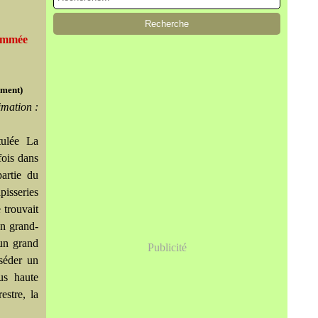
nommée
gment)
imation :
tulée La
fois dans
artie du
pisseries
 trouvait
on grand-
un grand
Publicité
sséder un
us haute
estre, la