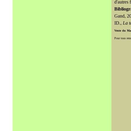
d'autres 
Bibliogr
Gand, 2
ID.,
La t
Vente du Mar
Pour tous ren