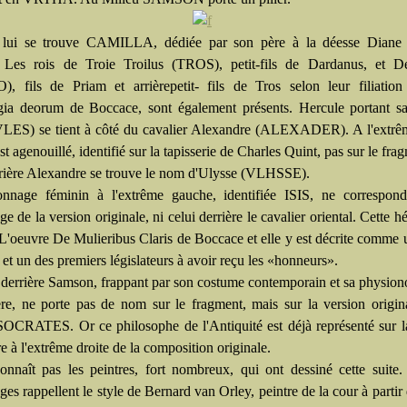
 lui se trouve CAMILLA, dédiée par son père à la déesse Diane (
 Les rois de Troie Troilus (TROS), petit-fils de Dardanus, et D
, fils de Priam et arrièrepetit- fils de Tros selon leur filiation
ia deorum de Boccace, sont également présents. Hercule portant s
S) se tient à côté du cavalier Alexandre (ALEXADER). A l'extrêm
st agenouillé, identifié sur la tapisserie de Charles Quint, pas sur le fra
rrière Alexandre se trouve le nom d'Ulysse (VLHSSE).
nnage féminin à l'extrême gauche, identifiée ISIS, ne correspon
e de la version originale, ni celui derrière le cavalier oriental. Cette hé
 L'oeuvre De Mulieribus Claris de Boccace et elle y est décrite comme 
et un des premiers législateurs à avoir reçu les «honneurs».
 derrière Samson, frappant par son costume contemporain et sa physion
ière, ne porte pas de nom sur le fragment, mais sur la version origina
CRATES. Or ce philosophe de l'Antiquité est déjà représenté sur la
e à l'extrême droite de la composition originale.
nnaît pas les peintres, fort nombreux, qui ont dessiné cette suite.
es rappellent le style de Bernard van Orley, peintre de la cour à partir