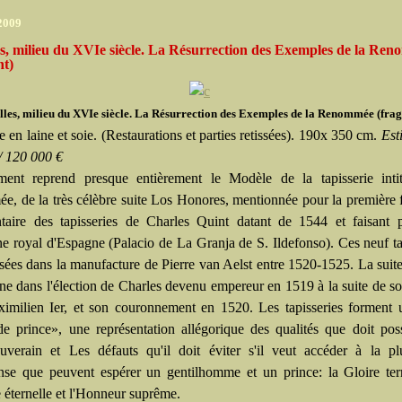
 2009
s, milieu du XVIe siècle. La Résurrection des Exemples de la Re
nt)
lles, milieu du XVIe siècle. La Résurrection des Exemples de la Renommée (fra
e en laine et soie. (Restaurations et parties retissées). 190x 350 cm.
Est
/ 120 000 €
ent reprend presque entièrement le Modèle de la tapisserie inti
, de la très célèbre suite Los Honores, mentionnée pour la première 
taire des tapisseries de Charles Quint datant de 1544 et faisant p
ne royal d'Espagne (Palacio de La Granja de S. Ildefonso). Ces neuf ta
ssées dans la manufacture de Pierre van Aelst entre 1520-1525. La suite
ine dans l'élection de Charles devenu empereur en 1519 à la suite de s
imilien Ier, et son couronnement en 1520. Les tapisseries forment 
de prince», une représentation allégorique des qualités que doit po
uverain et Les défauts qu'il doit éviter s'il veut accéder à la pl
se que peuvent espérer un gentilhomme et un prince: la Gloire terr
 éternelle et l'Honneur suprême.