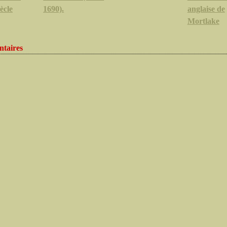
ècle
1690).
anglaise de
Mortlake
taires