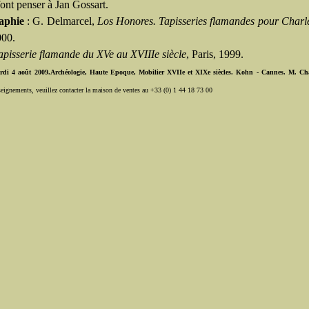
font penser à Jan Gossart.
aphie
: G. Delmarcel,
Los Honores. Tapisseries flamandes pour Charl
000.
apisserie flamande du XVe au XVIIIe siècle
, Paris, 1999.
di 4 août 2009.Archéologie, Haute Epoque, Mobilier XVIIe et XIXe siècles. Kohn - Cannes. M. Cha
seignements, veuillez contacter la maison de ventes au +33 (0) 1 44 18 73 00