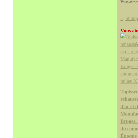
Vous aime
Vous aim
Tapisser
rehaussé
d'or et 
Manufac
Bruges. 
du comm
Époque 