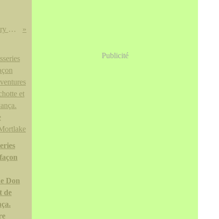
A group of carved coral, 19th & 20th century @ Bonhams
Publicité
eries
 façon
de Don
t de
ça.
re