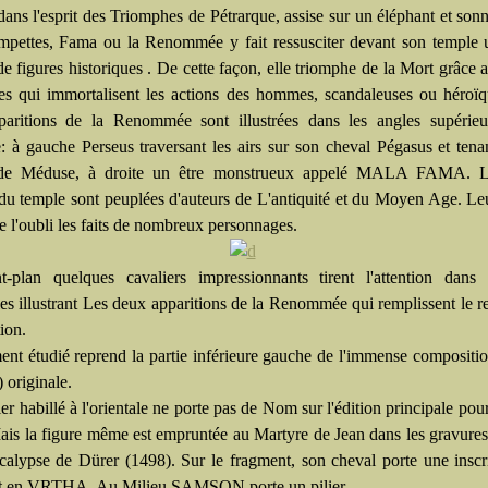
ans l'esprit des Triomphes de Pétrarque, assise sur un éléphant et son
mpettes, Fama ou la Renommée y fait ressusciter devant son temple 
 figures historiques . De cette façon, elle triomphe de la Mort grâce a
ues qui immortalisent les actions des hommes, scandaleuses ou héroï
aritions de la Renommée sont illustrées dans les angles supérieu
e: à gauche Perseus traversant les airs sur son cheval Pégasus et tenan
de Méduse, à droite un être monstrueux appelé MALA FAMA. L
 du temple sont peuplées d'auteurs de L'antiquité et du Moyen Age. Leu
de l'oubli les faits de nombreux personnages.
t-plan quelques cavaliers impressionnants tirent l'attention dans 
es illustrant Les deux apparitions de la Renommée qui remplissent le re
ion.
ent étudié reprend la partie inférieure gauche de l'immense compositi
 originale.
er habillé à l'orientale ne porte pas de Nom sur l'édition principale pou
ais la figure même est empruntée au Martyre de Jean dans les gravures
calypse de Dürer (1498). Sur le fragment, son cheval porte une inscr
t en VRTHA. Au Milieu SAMSON porte un pilier.