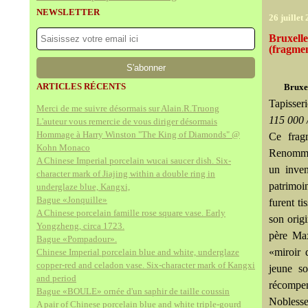
NEWSLETTER
26 juillet
Bruxelle
(fragme
ARTICLES RÉCENTS
Bruxe
Tapisseri
Merci de me suivre désormais sur Alain.R.Truong
115 000 
L'auteur vous remercie de vous diriger désormais
Hommage à Harry Winston "The King of Diamonds" @
Ce fragm
Kohn Monaco
Renommée
A Chinese Imperial porcelain wucai saucer dish. Six-
un inven
character mark of Jiajing within a double ring in
patrimoi
underglaze blue, Kangxi,
Bague «Jonquille»
furent ti
A Chinese porcelain famille rose square vase. Early
son orig
Yongzheng, circa 1723.
père Max
Bague «Pompadour».
«miroir 
Chinese Imperial porcelain blue and white, underglaze
copper-red and celadon vase. Six-character mark of Kangxi
jeune so
and period
récompen
Bague «BOULE» ornée d'un saphir de taille coussin
Noblesse
A pair of Chinese porcelain blue and white triple-gourd