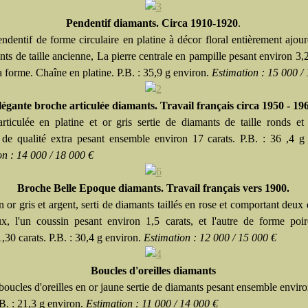
Pendentif diamants. Circa 1910-1920
.
dentif de forme circulaire en platine à décor floral entièrement ajouré
ts de taille ancienne, La pierre centrale en pampille pesant environ 3,2
a forme. Chaîne en platine. P.B. : 35,9 g environ.
Estimation : 15 000 /
légante broche articulée diamants. Travail français circa 1950 - 19
rticulée en platine et or gris sertie de diamants de taille ronds et 
 de qualité extra pesant ensemble environ 17 carats. P.B. : 36 ,4 g
on : 14 000 / 18 000 €
Broche Belle Epoque diamants. Travail français vers 1900.
n or gris et argent, serti de diamants taillés en rose et comportant deux
ux, l'un coussin pesant environ 1,5 carats, et l'autre de forme poi
,30 carats. P.B. : 30,4 g environ.
Estimation : 12 000 / 15 000 €
Boucles d'oreilles diamants
boucles d'oreilles en or jaune sertie de diamants pesant ensemble envir
.B. : 21,3 g environ.
Estimation : 11 000 / 14 000 €