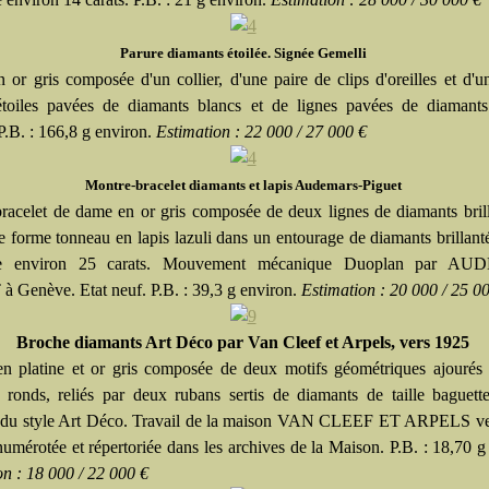
Parure diamants étoilée. Signée Gemelli
n or gris composée d'un collier, d'une paire de clips d'oreilles et d'
'étoiles pavées de diamants blancs et de lignes pavées de diamants
P.B. : 166,8 g environ.
Estimation : 22 000 / 27 000 €
Montre-bracelet diamants et lapis Audemars-Piguet
racelet de dame en or gris composée de deux lignes de diamants brill
e forme tonneau en lapis lazuli dans un entourage de diamants brillant
le environ 25 carats. Mouvement mécanique Duoplan par A
 Genève. Etat neuf. P.B. : 39,3 g environ.
Estimation : 20 000 / 25 0
Broche diamants Art Déco par Van Cleef et Arpels, vers 1925
n platine et or gris composée de deux motifs géométriques ajourés 
 ronds, reliés par deux rubans sertis de diamants de taille baguette
 du style Art Déco. Travail de la maison VAN CLEEF ET ARPELS ve
numérotée et répertoriée dans les archives de la Maison. P.B. : 18,70 g
on : 18 000 / 22 000 €