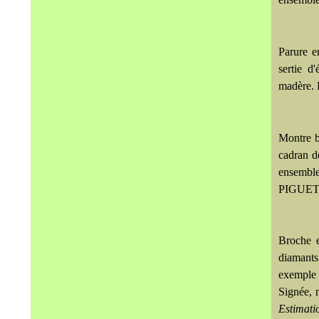
Parure e
sertie d
madère. 
Montre b
cadran d
ensemb
PIGUET à
Broche e
diamants
exemple
Signée, 
Estimati