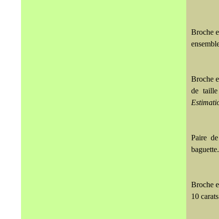
Broche en
ensemble 
Broche en
de taill
Estimati
Paire de 
baguette.
Broche en
10 carats