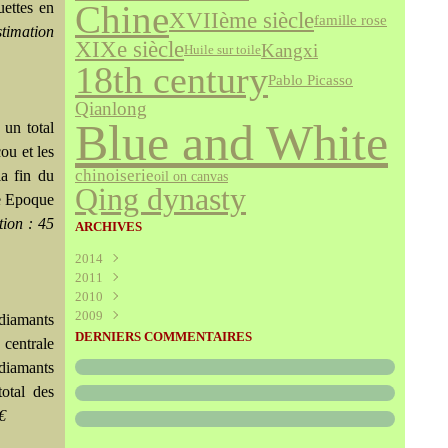
uettes en
Chine
XVIIème siècle
famille rose
timation
XIXe siècle
Kangxi
Huile sur toile
18th century
Pablo Picasso
Qianlong
Blue and White
 un total
ou et les
chinoiserie
la fin du
oil on canvas
Qing dynasty
le Epoque
tion : 45
ARCHIVES
2014
2011
Août
(1)
2010
Juillet
(160)
2009
Juin
Décembre
(376)
(294)
diamants
Mai
Novembre
Décembre
(340)
(208)
(595)
DERNIERS COMMENTAIRES
 centrale
Avril
Octobre
Novembre
(305)
(527)
(237)
 diamants
Mars
Septembre
Octobre
(227)
(227)
(272)
total des
Février
Août
Septembre
(52)
(293)
(228)
Janvier
Juillet
Août
(273)
(325)
(289)
€
Juin
Juillet
(466)
(316)