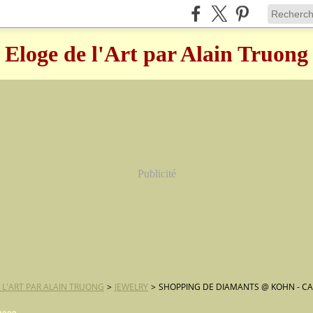
Eloge de l'Art par Alain Truong
Publicité
 L'ART PAR ALAIN TRUONG
>
JEWELRY
>
SHOPPING DE DIAMANTS @ KOHN - C