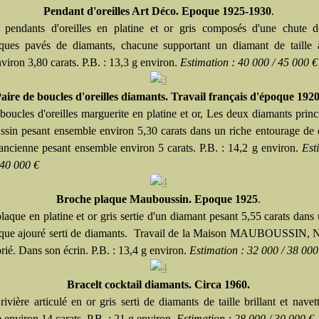
Pendant d'oreilles Art Déco. Epoque 1925-1930
.
 pendants d'oreilles en platine et or gris composés d'une chute d
ques pavés de diamants, chacune supportant un diamant de taille 
viron 3,80 carats. P.B. : 13,3 g environ.
Estimation : 40 000 / 45 000 €
aire de boucles d'oreilles diamants. Travail français d'époque 1920
 boucles d'oreilles marguerite en platine et or, Les deux diamants prin
oussin pesant ensemble environ 5,30 carats dans un riche entourage de
e ancienne pesant ensemble environ 5 carats. P.B. : 14,2 g environ.
Est
 40 000 €
Broche plaque Mauboussin. Epoque 1925
.
laque en platine et or gris sertie d'un diamant pesant 5,55 carats dans
que ajouré serti de diamants. Travail de la Maison MAUBOUSSIN, 
orié. Dans son écrin. P.B. : 13,4 g environ.
Estimation : 32 000 / 38 000
Bracelt cocktail diamants. Circa 1960.
rivière articulé en or gris serti de diamants de taille brillant et navet
 environ 14 carats. P.B. : 21 g environ.
Estimation : 28 000 / 30 000 €