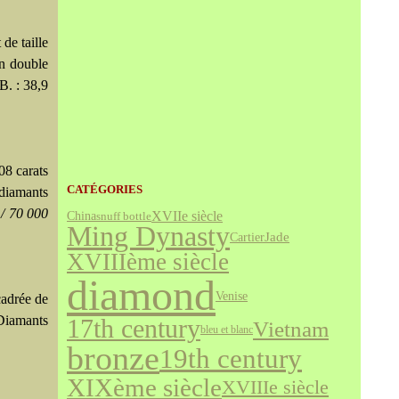
 de taille
un double
B. : 38,9
08 carats
CATÉGORIES
 diamants
 / 70 000
XVIIe siècle
China
snuff bottle
Ming Dynasty
Jade
Cartier
XVIIIème siècle
diamond
Venise
cadrée de
 Diamants
17th century
Vietnam
bleu et blanc
bronze
19th century
XIXème siècle
XVIIIe siècle