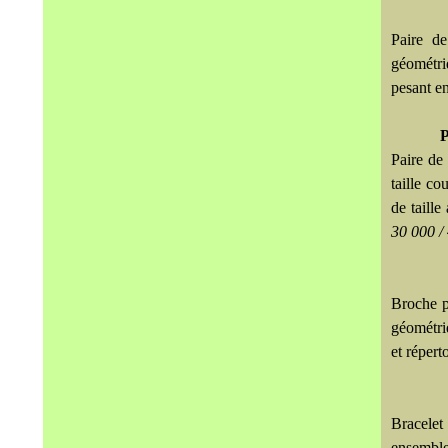
Paire de
géométri
pesant en
P
Paire de
taille c
de taill
30 000 /
Broche p
géométri
et répert
Bracelet 
ensemble