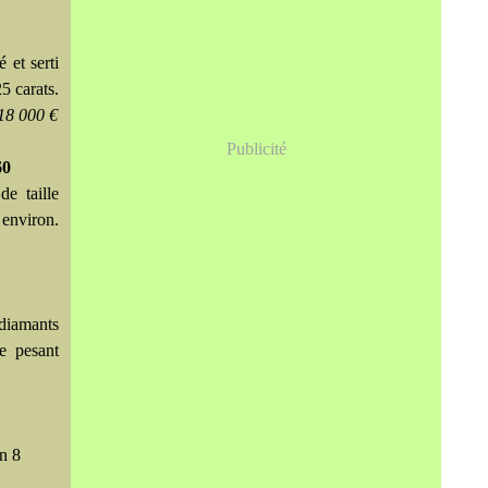
 et serti
5 carats.
 18 000 €
Publicité
60
de taille
 environ.
 diamants
re pesant
on 8