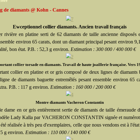
 2009
g de diamants @ Kohn - Cannes
Ewceptionnel collier diamants. Ancien travail français
er rivière en platine serti de 62 diamants de taille ancienne disposés 
nsemble environ 65 carats, dont un diamant principal pesant environ 9,1
lité, bon état. P.B. : 52,3 g environ.
Estimation : 300 000 / 400 000 €
ortant collier torsade en diamants. Travail de haute joaillerie française. Vers 
tant collier en platine et or gris composé de deux lignes de diamants b
 ligne de diamants baguette entremêlés pesant ensemble environ 65 c
xtra. P.B. : 117 g environ.
Estimation : 160 000 / 200 000 €
Montre diamants Vacheron Constantin
e dame en or gris entièrement sertie de diamants de taille émeraude d
Modèle Lady Kalla par VACHERON CONSTANTIN signée et numéroté
été réalisée à très peu d'exemplaires, celle que nous vendons est à l'état
,5 g environ.
Estimation : 110 000 / 140 000 €