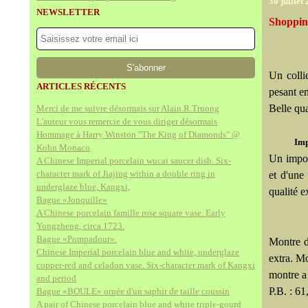
30 juillet
NEWSLETTER
Shoppin
Un colli
ARTICLES RÉCENTS
pesant e
Belle qua
Merci de me suivre désormais sur Alain.R.Truong
L'auteur vous remercie de vous diriger désormais
Hommage à Harry Winston "The King of Diamonds" @
Imp
Kohn Monaco
Un impor
A Chinese Imperial porcelain wucai saucer dish. Six-
character mark of Jiajing within a double ring in
et d'une
underglaze blue, Kangxi,
qualité e
Bague «Jonquille»
A Chinese porcelain famille rose square vase. Early
Yongzheng, circa 1723.
Bague «Pompadour».
Montre d
Chinese Imperial porcelain blue and white, underglaze
extra. 
copper-red and celadon vase. Six-character mark of Kangxi
montre a 
and period
P.B. : 61
Bague «BOULE» ornée d'un saphir de taille coussin
A pair of Chinese porcelain blue and white triple-gourd