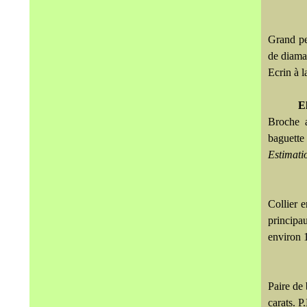
Grand pen
de diaman
Ecrin à l
E
Broche a
baguette
Estimati
Collier e
principa
environ 1
Paire de 
carats. P