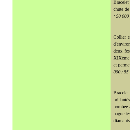
Bracelet
chute de 
: 50 000
Collier 
d'environ
deux fes
XIXème si
et perme
000 / 55
Bracelet
brillant
bombée à
baguette
diamants 