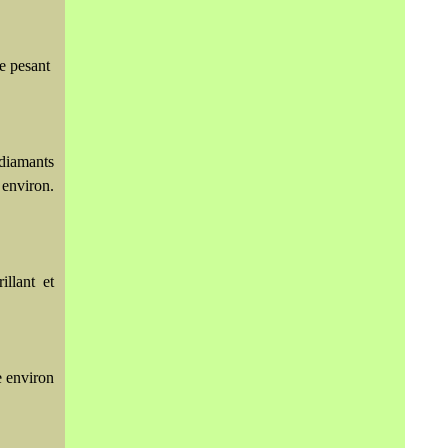
e pesant
 diamants
environ.
illant et
e environ