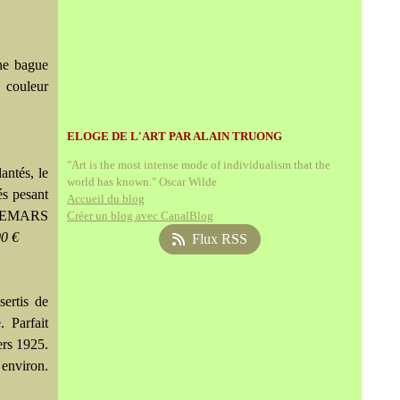
une bague
 couleur
ELOGE DE L'ART PAR ALAIN TRUONG
"Art is the most intense mode of individualism that the
antés, le
world has known." Oscar Wilde
és pesant
Accueil du blog
UDEMARS
Créer un blog avec CanalBlog
00 €
Flux RSS
sertis de
. Parfait
rs 1925.
 environ.