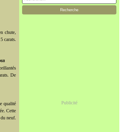
en chute,
5 carats.
1960
rillantés
arats. De
Publicité
e qualité
e. Cette
 du neuf.