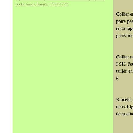
bottle vases, Kangxi, 1662-1722
Collier e
poire pe
entourage
g enviro
Collier n
I SI2, l'
taillés e
€
Bracelet 
deux Lig
de qualit