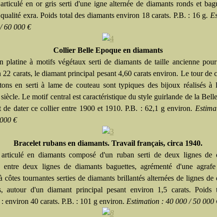
 articulé en or gris serti d'une igne alternée de diamants ronds et bag
qualité exra. Poids total des diamants environ 18 carats. P.B. : 16 g.
Es
 / 60 000 €
Collier Belle Epoque en diamants
en platine à motifs végétaux serti de diamants de taille ancienne pour
 22 carats, le diamant principal pesant 4,60 carats environ. Le tour de c
tons en serti à lame de couteau sont typiques des bijoux réalisés à 
ècle. Le motif central est caractéristique du style guirlande de la Bel
t de dater ce collier entre 1900 et 1910. P.B. : 62,1 g environ.
Estima
 000 €
Bracelet rubans en diamants. Travail français, circa 1940.
 articulé en diamants composé d'un ruban serti de deux lignes de 
és entre deux lignes de diamants baguettes, agrémenté d'une agrafe
 côtes tournantes serties de diamants brillantés alternées de lignes de
s, autour d'un diamant principal pesant environ 1,5 carats. Poids 
: environ 40 carats. P.B. : 101 g environ.
Estimation : 40 000 / 50 000 