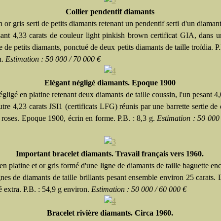
Collier pendentif diamants
n or gris serti de petits diamants retenant un pendentif serti d'un diamant
sant 4,33 carats de couleur light pinkish brown certificat GIA, dans 
 de petits diamants, ponctué de deux petits diamants de taille troïdia. P.
n.
Estimation : 50 000 / 70 000 €
Elégant négligé diamants. Epoque 1900
égligé en platine retenant deux diamants de taille coussin, l'un pesant 4,
autre 4,23 carats JSI1 (certificats LFG) réunis par une barrette sertie de
n roses. Epoque 1900, écrin en forme. P.B. : 8,3 g.
Estimation : 50 000
Important bracelet diamants. Travail français vers 1960.
en platine et or gris formé d'une ligne de diamants de taille baguette en
nes de diamants de taille brillants pesant ensemble environ 25 carats.
é extra. P.B. : 54,9 g environ.
Estimation : 50 000 / 60 000 €
Bracelet rivière diamants. Circa 1960.