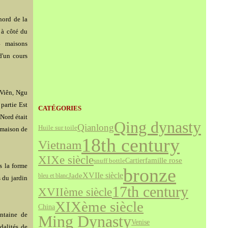
nord de la
 à côté du
4 maisons
 d'un cours
 Viên, Ngu
 partie Est
CATÉGORIES
 Nord était
Qing dynasty
Qianlong
Huile sur toile
(maison de
18th century
Vietnam
XIXe siècle
famille rose
Cartier
snuff bottle
s la forme
bronze
Jade
XVIIe siècle
bleu et blanc
 du jardin
17th century
XVIIème siècle
XIXème siècle
China
entaine de
Ming Dynasty
Venise
dalités de