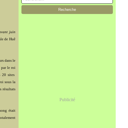
avant juin
ale de Huê
urs dans le
par le roi
 20 sites
roi sous la
 résultats
Publicité
ong était
 totalement