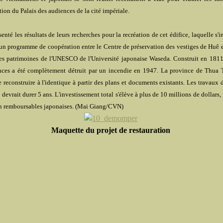
tion du Palais des audiences de la cité impériale.
senté les résultats de leurs recherches pour la recréation de cet édifice, laquelle s'i
'un programme de coopération entre le Centre de préservation des vestiges de Huê et
es patrimoines de l'UNESCO de l'Université japonaise Waseda. Construit en 1811,
nces a été complètement détruit par un incendie en 1947. La province de Thua
e reconstruire à l'identique à partir des plans et documents existants. Les travaux
 devrait durer 5 ans. L'investissement total s'élève à plus de 10 millions de dollars
on remboursables japonaises. (Mai Giang/CVN)
Maquette du projet de restauration