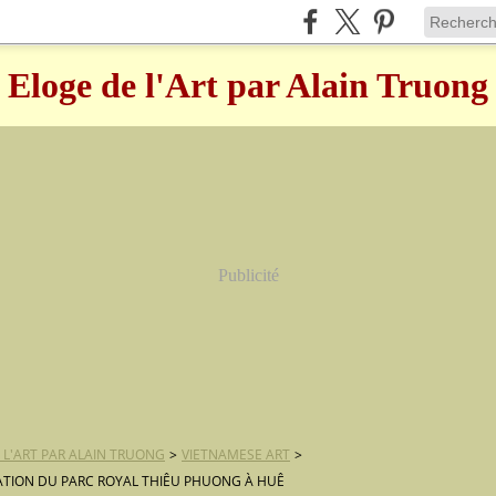
Eloge de l'Art par Alain Truong
Publicité
 L'ART PAR ALAIN TRUONG
>
VIETNAMESE ART
>
TION DU PARC ROYAL THIÊU PHUONG À HUÊ