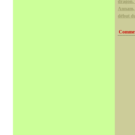
dragon. 
Annam,
début d
Commen