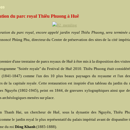
009
ation du parc royal Thiêu Phuong à Huê
ration du parc royal, encore appelé jardin royal Thiêu Phuong, sera terminée 
annoncé Phùng Phu, directeur du Centre de préservation des sites de la cité impéri
 premier d'une trentaine de parcs royaux de Huê à être mis à la disposition des visite
rogramme "Soirée royale" du Festival de Huê 2010. Thiêu Phuong était considéré 
(1841-1847) comme l'un des 10 plus beaux paysages du royaume et l'un des
es de la capitale royale. Cette restauration est inspirée d'un tableau du jardin du 
des Nguyên (1802-1945), peint en 1844, de gravures xylographiques ainsi que des
es archéologiques menées sur place.
n Thanh Hai, un chercheur de Huê, sous la dynastie des Nguyên, Thiêu Phu
comme le jardin royal le plus représentatif du palais impérial avant de disparaître
gne du roi
Dông Khanh
(1885-1888).