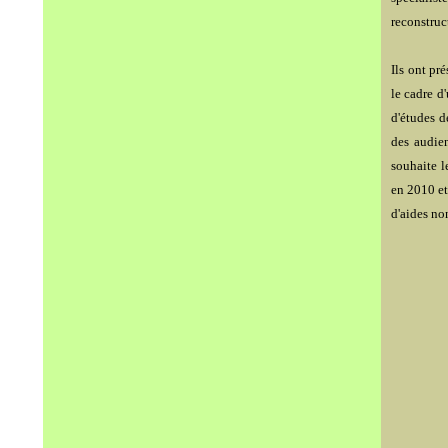
reconstruc
Ils ont pré
le cadre d
d'études d
des audie
souhaite l
en 2010 et
d'aides n