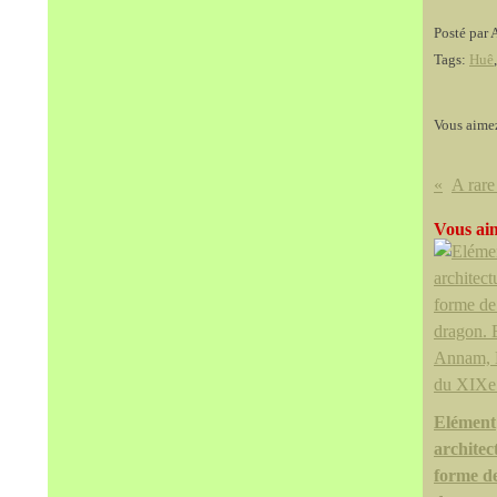
Posté par 
Tags:
Huê
Vous aime
Vous aim
Elément
architec
forme de