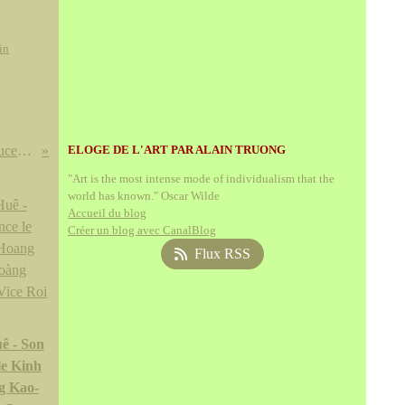
in
A pair of yellow-glazed incised saucer dishes. Kangxi six-character marks in brown within a double circle and of the period
ELOGE DE L'ART PAR ALAIN TRUONG
"Art is the most intense mode of individualism that the
world has known." Oscar Wilde
Accueil du blog
Créer un blog avec CanalBlog
Flux RSS
ê - Son
le Kinh
g Kao-