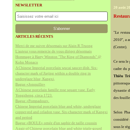
NEWSLETTER
20 août 2
Restaur
"
La restau
ARTICLES RÉCENTS
2010
", a 
Merci de me suivre désormais sur Alain.R.Truong
(Centre).
L'auteur vous remercie de vous diriger désormais
Hommage à Harry Winston "The King of Diamonds" @
Ce sera le
Kohn Monaco
A Chinese Imperial porcelain wucai saucer dish. Six-
cadre du p
character mark of Jiajing within a double ring in
Thiêu Tri
underglaze blue, Kangxi,
pittoresqu
Bague «Jonquille»
A Chinese porcelain famille rose square vase. Early
dynastie 
Yongzheng, circa 1723.
des fouill
Bague «Pompadour».
Chinese Imperial porcelain blue and white, underglaze
copper-red and celadon vase. Six-character mark of Kangxi
Selon Pha
and period
considéré 
Bague «BOULE» ornée d'un saphir de taille coussin
sous le rè
A pair of Chinese porcelain blue and white triple-gourd