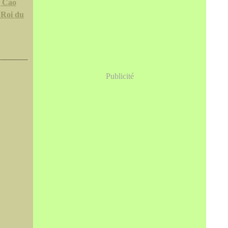
g Cao
 Roi du
Publicité