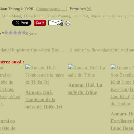
Alain Truong à 09:20 -
Commentaires [
…
]
- Permalien [
#
]
,
Minh Mang
,
Dông Khanh
,
Thiêu Phuong
,
Thiêu Tri
,
dynastie des Nguyên
,
jard
z ?
0 vote
A rare dated limestone four-sided Buddhist memorial pillar. Northern Qi dynasty, inscribed with a date corresponding to 574
erez aussi :
Annam, Huê. La
Annam, Huê.
salle du Trône
Tombeau de la
mère de Thiêu Tri
Annam- Hu
tural en
Excellence 
 tête de
Luoc Hoan