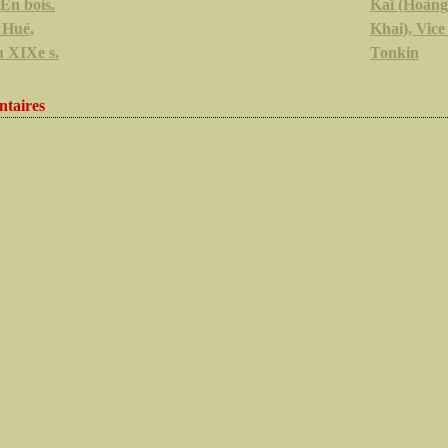
En bois.
Kaï (Hoàn
 Hué,
Khai), Vice
u XIXe s.
Tonkin
taires