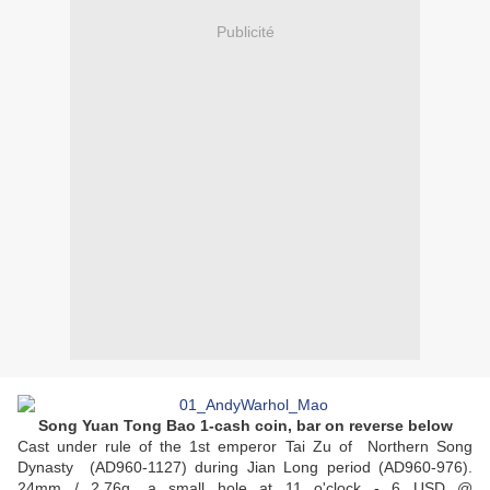
Publicité
Song Yuan Tong Bao 1-cash coin, bar on reverse below
Cast under rule of the 1st emperor Tai Zu of Northern Song
Dynasty (AD960-1127) during Jian Long period (AD960-976).
24mm / 2.76g, a small hole at 11 o'clock - 6 USD @