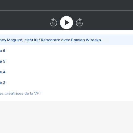
bey Maguire, c'est lui ! Rencontre avec Damien Witecka
e 6
e 5
e 4
e 3
s créatrices de la VF !
e 2
e 1
e Mektoub My Love arrive enfin ! Rencontre avec Shaïn Boumedine et Sal