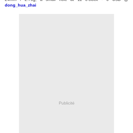
dong_hua_zhai
Publicité