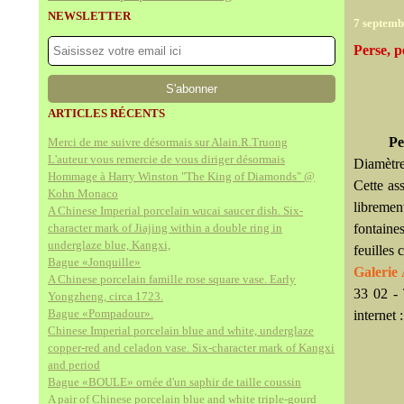
NEWSLETTER
7 septemb
Perse, p
ARTICLES RÉCENTS
Pe
Merci de me suivre désormais sur Alain.R.Truong
L'auteur vous remercie de vous diriger désormais
Diamètre
Hommage à Harry Winston "The King of Diamonds" @
Cette as
Kohn Monaco
librement
A Chinese Imperial porcelain wucai saucer dish. Six-
character mark of Jiajing within a double ring in
fontaines
underglaze blue, Kangxi,
feuilles
Bague «Jonquille»
Galerie
A Chinese porcelain famille rose square vase. Early
33 02 - 
Yongzheng, circa 1723.
Bague «Pompadour».
internet 
Chinese Imperial porcelain blue and white, underglaze
copper-red and celadon vase. Six-character mark of Kangxi
and period
Bague «BOULE» ornée d'un saphir de taille coussin
A pair of Chinese porcelain blue and white triple-gourd