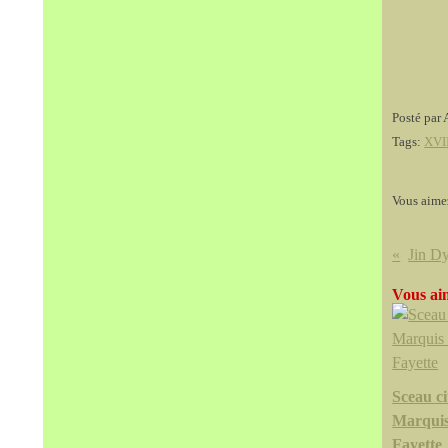
Posté par 
Tags:
XVII
Vous aime
Jin D
Vous aim
Sceau ci
Marquis
Fayette