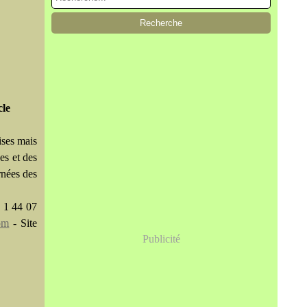
cle
ises mais
es et des
rnées des
3 1 44 07
om
- Site
Publicité