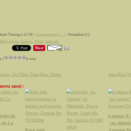
Alain Truong à 22:56 -
Commentaires [
…
]
- Permalien [
#
]
Ième siècle
,
faïence
,
Perse
,
safavide
z ?
0 vote
ynasty, Da Ding Tong Bao 25mm
Jian Bian 
erez aussi :
trine.du
Lampas &
 de La
"au chinoi
Rare jatte
Aponem D