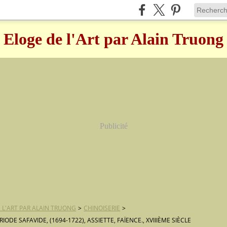
Eloge de l'Art par Alain Truong
Publicité
 L'ART PAR ALAIN TRUONG
>
CHINOISERIE
>
RIODE SAFAVIDE, (1694-1722), ASSIETTE, FAÏENCE., XVIIIÈME SIÈCLE