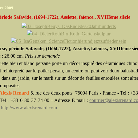
re 2009
ériode Safavide, (1694-1722), Assiette, faïence., XVIIIème siècle
rse, période Safavide, (1694-1722),
Assiette, faïence., XVIIIème siè
 : 26,00 cm.
Prix sur demande
siette bleu et blanc persane porte un décor inspiré des céramiques chino
 réinterprété par le potier persan, au centre on peut voir deux balustrad
 dans un jardin, sur le marli sur un décor de feuilles enroulées sont alte
 composites.
 Alexis Renard
5, rue des deux ponts, 75004 Paris - France - Tel : +3
Tel : +33 6 80 37 74 00 - Adresse E-mail :
courrier@alexisrenard.c
:
http://www.alexisrenard.com