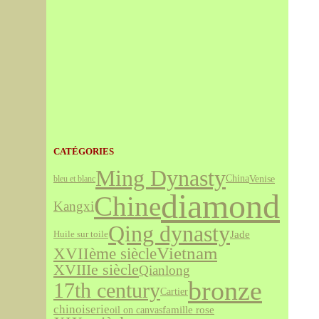
CATÉGORIES
Ming Dynasty
Venise
China
bleu et blanc
diamond
Chine
Kangxi
Qing dynasty
Jade
Huile sur toile
Vietnam
XVIIème siècle
XVIIIe siècle
Qianlong
bronze
17th century
Cartier
chinoiserie
famille rose
oil on canvas