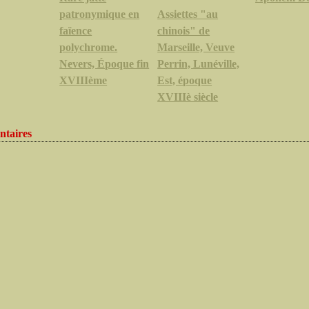
patronymique en
Assiettes "au
faïence
chinois" de
polychrome.
Marseille, Veuve
Nevers, Époque fin
Perrin, Lunéville,
XVIIIème
Est, époque
XVIIIè siècle
taires