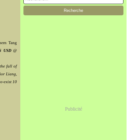
hern Tang
6 USD
@
the fall of
ior Liang,
o-exist 10
Publicité