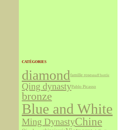
CATÉGORIES
diamond
famille rose
snuff bottle
Qing dynasty
Pablo Picasso
bronze
Blue and White
Chine
Ming Dynasty