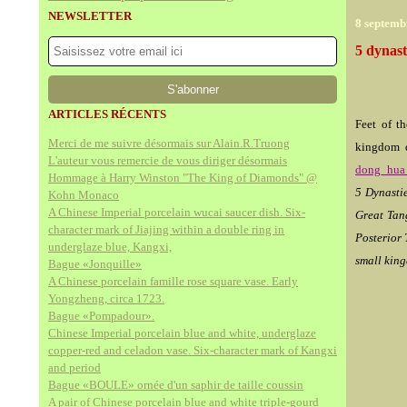
NEWSLETTER
8 septemb
5 dynast
ARTICLES RÉCENTS
Feet of t
Merci de me suivre désormais sur Alain.R.Truong
kingdom
L'auteur vous remercie de vous diriger désormais
dong_hua
Hommage à Harry Winston "The King of Diamonds" @
5 Dynastie
Kohn Monaco
A Chinese Imperial porcelain wucai saucer dish. Six-
Great Tang
character mark of Jiajing within a double ring in
Posterior 
underglaze blue, Kangxi,
small kin
Bague «Jonquille»
A Chinese porcelain famille rose square vase. Early
Yongzheng, circa 1723.
Bague «Pompadour».
Chinese Imperial porcelain blue and white, underglaze
copper-red and celadon vase. Six-character mark of Kangxi
and period
Bague «BOULE» ornée d'un saphir de taille coussin
A pair of Chinese porcelain blue and white triple-gourd