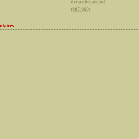
dynasties period
(907-960)
taires