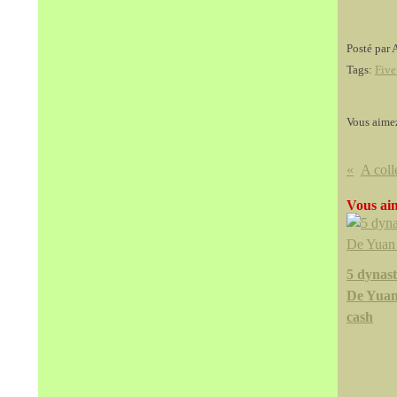
Posté par 
Tags:
Five
Vous aime
Vous aim
5 dynast
De Yuan
cash