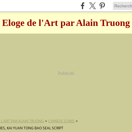
Eloge de l'Art par Alain Truong
Publicité
 L'ART PAR ALAIN TRUONG
>
CHINESE COINS
>
IES, KAI YUAN TONG BAO SEAL SCRIPT