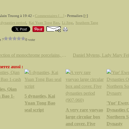
Alain Truong à 19:42 -
Commentaires [
…
]
- Permalien [
#
]
 dynasties period
,
Kai Yuan Tong Bao
,
Li Jing
,
Southern Tang
z ?
0 vote
A collection of monochrome porcelains, Yongzheng, Qianlong and Tongzhi marks
erez aussi :
ies, Qian
 Bao 1-
5 dynasties, Kai
Yuan Tong Bao
'Yue' Ewer,
seal script
A very rare yueyao
Dynasties 
large circular box
Northern 
and cover. Five
Dynasty