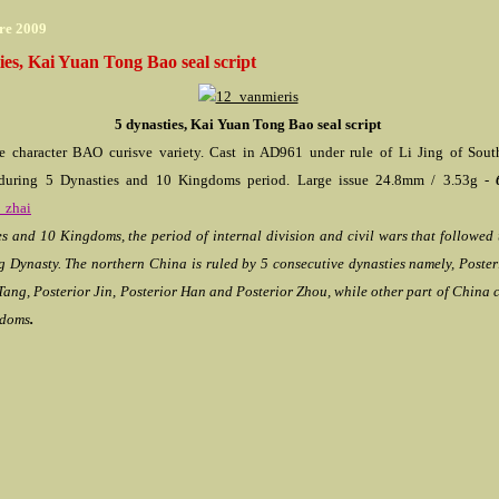
re 2009
ies, Kai Yuan Tong Bao seal script
5 dynasties, Kai Yuan Tong Bao seal script
he character BAO curisve variety.
Cast in AD961 under rule of Li Jing of Sout
during 5 Dynasties and 10 Kingdoms period.
Large issue 24.8mm / 3.53g -
_zhai
s and 10 Kingdoms, the period of internal division and civil wars
that followed 
 Dynasty. The northern China is ruled by 5 consecutive dynasties namely, Poster
Tang, Posterior Jin, Posterior Han and Posterior Zhou, while other part of China c
gdoms
.