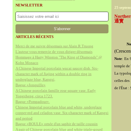
NEWSLETTER
25 septem
Norther
通寳
ARTICLES RÉCENTS
No
Merci de me suivre désormais sur Alain.R.Truong
(Crescen
L'auteur vous remercie de vous diriger désormais
Hommage à Harry Winston "The King of Diamonds" @
Note
: En 
Kohn Monaco
temple de 
A Chinese Imperial porcelain wucai saucer dish. Six-
La typolog
character mark of Jiajing within a double ring in
underglaze blue, Kangxi,
celles des
Bague «Jonquille»
de l'État :
A Chinese porcelain famille rose square vase. Early
Yongzheng, circa 1723.
Bague «Pompadour».
Chinese Imperial porcelain blue and white, underglaze
copper-red and celadon vase. Six-character mark of Kangxi
and period
Bague «BOULE» ornée d'un saphir de taille coussin
A pair of Chinese porcelain blue and white triple-gourd