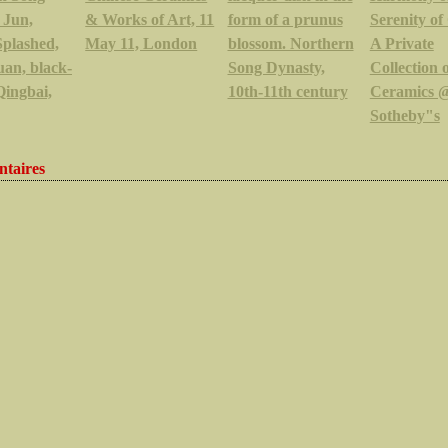
 Jun,
& Works of Art, 11
form of a prunus
Serenity of
Splashed,
May 11, London
blossom. Northern
A Private
uan, black-
Song Dynasty,
Collection 
Qingbai,
10th-11th century
Ceramics 
Sotheby"s
taires