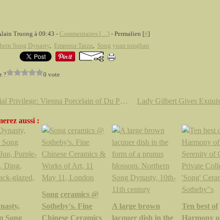
Alain Truong à 09:43 -
Commentaires [
…
]
- Permalien [
#
]
hern Song Dynasty
,
Emperor Taizu
,
Song yuan tongbao
z ?
0 vote
'Imperial Privilege: Vienna Porcelain of Du Paquier, 1718–44' @ The Metropolitan Museum of Art
erez aussi :
Song ceramics @
nasty,
Sotheby's. Fine
A large brown
Ten best of
n Song
Chinese Ceramics
lacquer dish in the
Harmony o