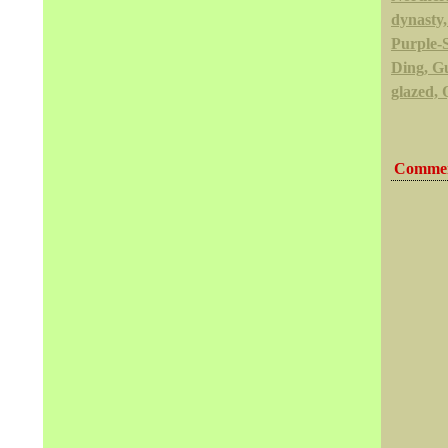
dynasty,
Purple-
Ding, G
glazed, 
Commen