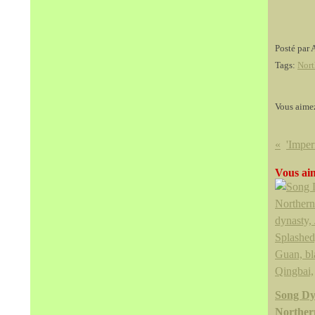
Posté par 
Tags:
Nort
Vous aime
Vous aim
Song Dy
Norther