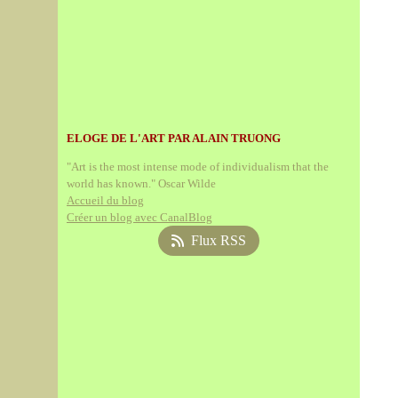
ELOGE DE L'ART PAR ALAIN TRUONG
"Art is the most intense mode of individualism that the
world has known." Oscar Wilde
Accueil du blog
Créer un blog avec CanalBlog
Flux RSS