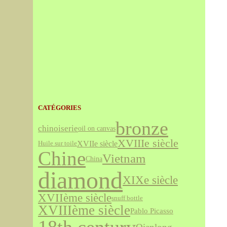
CATÉGORIES
bronze
chinoiserie
oil on canvas
XVIIIe siècle
XVIIe siècle
Huile sur toile
Chine
Vietnam
China
diamond
XIXe siècle
XVIIème siècle
snuff bottle
XVIIIème siècle
Pablo Picasso