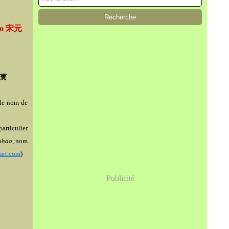
bao 宋元
寳
 le nom de
articulier
ohao
, nom
art.com
)
Publicité