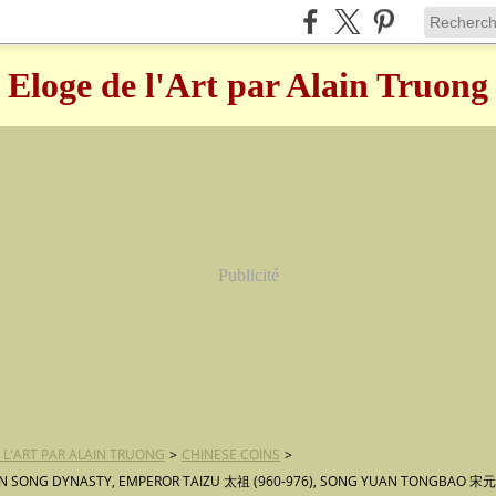
Eloge de l'Art par Alain Truong
Publicité
 L'ART PAR ALAIN TRUONG
>
CHINESE COINS
>
N SONG DYNASTY, EMPEROR TAIZU 太祖 (960-976), SONG YUAN TONGBAO 