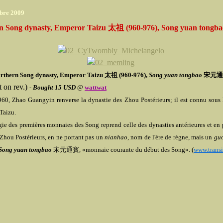
bre 2009
n Song dynasty, Emperor Taizu 太祖 (960-976), Song yuan tong
rthern Song dynasty, Emperor Taizu 太祖 (960-976),
Song yuan tongbao
宋元通
t on rev.)
-
Bought 15 USD
@
wattwat
960, Zhao Guangyin renverse la dynastie des Zhou Postérieurs; il est connu sous
Taizu.
ie des premières monnaies des Song reprend celle des dynasties antérieures et en p
 Zhou Postérieurs, en ne portant pas un
nianhao
, nom de l'ère de règne, mais un
gu
Song yuan tongbao
宋元通寳, «monnaie courante du début des Song». (
www.transi