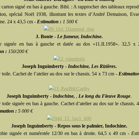
 carton signé en bas à gauche. Bibl. : A rapprocher des tableaux reprod
ration, spécial Noël 1938, illustrant les textes d’André Demaison, Eva
ine. 24 x 43,5 cm -
Estimation :
1 500 €
J. Bonte -
Le fumeur, Indochine
.
le signée en bas à gauche et datée au dos «11.II.1958». 32,5 x
on :
150/200 €
Joseph Inguimberty -
Indochine, Les Rizières
.
 toile. Cachet de l’atelier au dos sur le chassis. 54 x 73 cm -
Estimatio
Joseph Inguimberty -
Indochine,
,
Le long du Fleuve Rouge
.
 toile signée en bas à gauche. Cachet d’atelier au dos sur le chassis. 
imation :
5 000 €
Joseph Inguimberty - Repos sous le palmier, Indochine.
phie signée et numérotée 12/30 en bas à droite. 64,5 x 49 cm -
Est