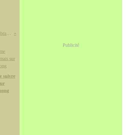
'The Familiar Face: Portrait Prints by Rembrandt' @ the Norton Simon Museum
Publicité
e suivre
sur
uong