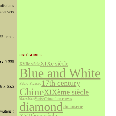
uits dans
sion vers
 25 cm -
CATÉGORIES
n :
5 000
XIXe siècle
XVIIe siècle
Blue and White
17th century
Pablo Picasso
46 x 65,5
Chine
XIXème siècle
Venise
China
oil on canvas
bleu et blanc
diamond
chinoiserie
imation :
XVIIème siècle