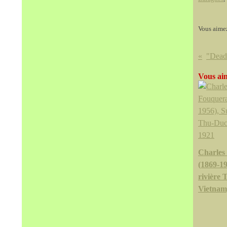
Vous aime
Vous aim
Charles
(1869-19
rivière 
Vietnam