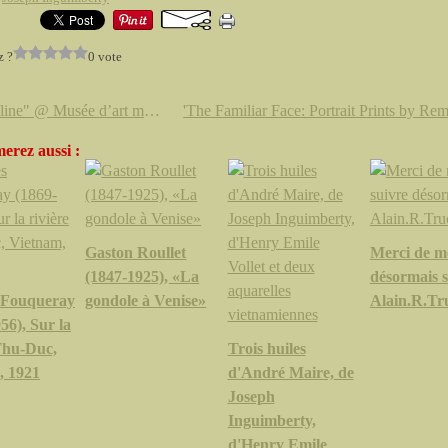
z ?
0 vote
"Deadline" @ Musée d’art moderne de la Ville de Paris
erez aussi :
Gaston Roullet
Merci de m
(1847-1925), «La
désormais 
 Fouqueray
gondole à Venise»
Alain.R.Tr
56), Sur la
Thu-Duc,
Trois huiles
, 1921
d'André Maire, de
Joseph
Inguimberty,
d'Henry Emile