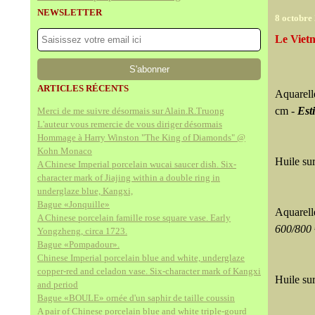
NEWSLETTER
8 octobre
Le Vietn
ARTICLES RÉCENTS
Aquarell
cm -
Est
Merci de me suivre désormais sur Alain.R.Truong
L'auteur vous remercie de vous diriger désormais
Hommage à Harry Winston "The King of Diamonds" @
Kohn Monaco
Huile su
A Chinese Imperial porcelain wucai saucer dish. Six-
character mark of Jiajing within a double ring in
underglaze blue, Kangxi,
Bague «Jonquille»
Aquarell
A Chinese porcelain famille rose square vase. Early
600/800 
Yongzheng, circa 1723.
Bague «Pompadour».
Chinese Imperial porcelain blue and white, underglaze
copper-red and celadon vase. Six-character mark of Kangxi
Huile su
and period
Bague «BOULE» ornée d'un saphir de taille coussin
A pair of Chinese porcelain blue and white triple-gourd