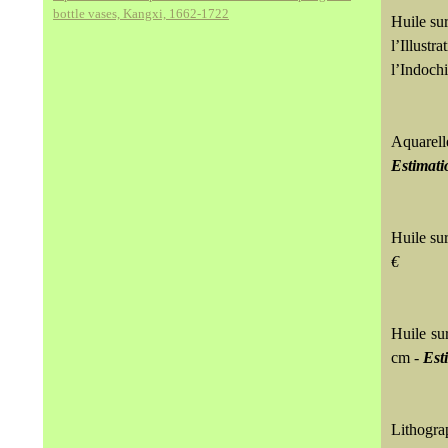
bottle vases, Kangxi, 1662-1722
Huile sur
l’Illust
l’Indoch
Aquarel
Estimati
Huile sur
€
Huile sur
cm -
Est
Lithogra