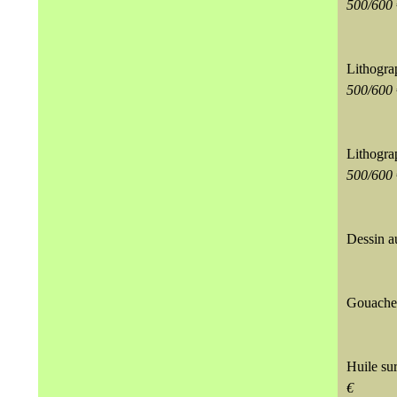
500/600 
Lithogra
500/600 
Lithogra
500/600 
Dessin au
Gouache 
Huile su
€