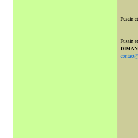
Fusain et
Fusain et
DIMA
contact@