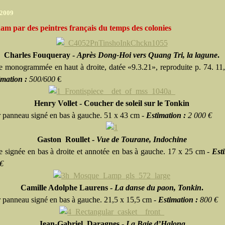
 2009
am par des peintres français du temps des colonies
Charles Fouqueray -
Après Dong-Hoi vers Quang Tri, la lagune
.
e monogrammée en haut à droite, datée «9.3.21», reproduite p. 74. 11
imation :
500/600
€
Henry Vollet - Coucher de soleil sur le Tonkin
r panneau signé en bas à gauche. 51 x 43 cm -
Estimation :
2 000 €
Gaston Roullet -
Vue de Tourane, Indochine
e signée en bas à droite et annotée en bas à gauche. 17 x 25 cm -
Est
€
Camille Adolphe Laurens -
La danse du paon, Tonkin
.
r panneau signé en bas à gauche. 21,5 x 15,5 cm -
Estimation :
800 €
Jean-Gabriel Daragnes -
La Baie d’Halong