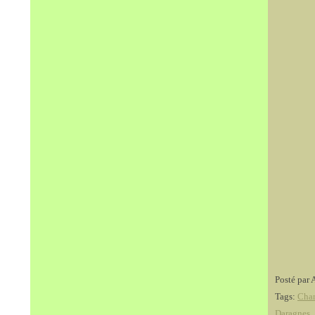
Posté par 
Tags:
Char
Daragnes