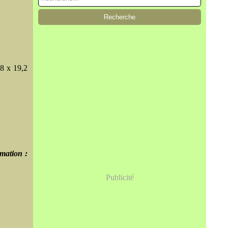
,8 x 19,2
imation :
Publicité