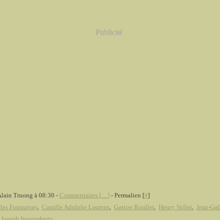
Publicité
Alain Truong à 08:30 -
Commentaires [
…
]
- Permalien [
#
]
les Fouqueray
,
Camille Adolphe Laurens
,
Gaston Roullet
,
Henry Vollet
,
Jean-Gab
,
Joseph Inguimberty