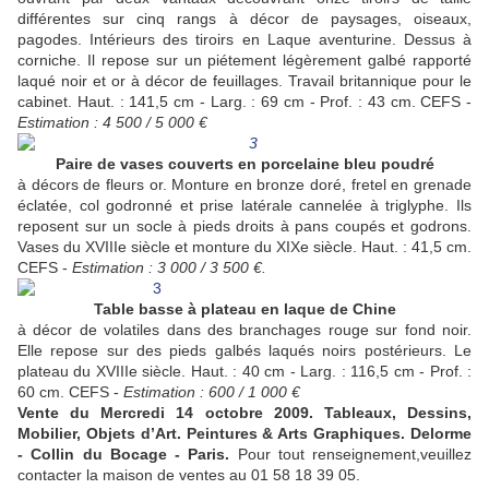
différentes sur cinq rangs à décor de paysages, oiseaux,
pagodes. Intérieurs des tiroirs en Laque aventurine. Dessus à
corniche. Il repose sur un piétement légèrement galbé rapporté
laqué noir et or à décor de feuillages. Travail britannique pour le
cabinet. Haut. : 141,5 cm - Larg. : 69 cm - Prof. : 43 cm. CEFS -
Estimation : 4 500 / 5 000 €
Paire de vases couverts en porcelaine bleu poudré
à décors de fleurs or. Monture en bronze doré, fretel en grenade
éclatée, col godronné et prise latérale cannelée à triglyphe. Ils
reposent sur un socle à pieds droits à pans coupés et godrons.
Vases du XVIIIe siècle et monture du XIXe siècle. Haut. : 41,5 cm.
CEFS -
Estimation : 3 000 / 3 500 €
.
Table basse à plateau en laque de Chine
à décor de volatiles dans des branchages rouge sur fond noir.
Elle repose sur des pieds galbés laqués noirs postérieurs. Le
plateau du XVIIIe siècle. Haut. : 40 cm - Larg. : 116,5 cm - Prof. :
60 cm. CEFS -
Estimation : 600 / 1 000 €
Vente du Mercredi 14 octobre 2009. Tableaux, Dessins,
Mobilier, Objets d’Art. Peintures & Arts Graphiques. Delorme
- Collin du Bocage - Paris.
Pour tout renseignement,veuillez
contacter la maison de ventes au 01 58 18 39 05.