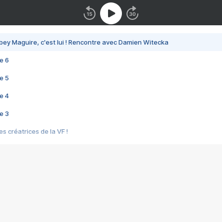
bey Maguire, c'est lui ! Rencontre avec Damien Witecka
e 6
e 5
e 4
e 3
s créatrices de la VF !
e 2
e 1
e Mektoub My Love arrive enfin ! Rencontre avec Shaïn Boumedine et Sal
i : après Toni en famille
elle réalise le bouleversant Dites lui que je l'aime