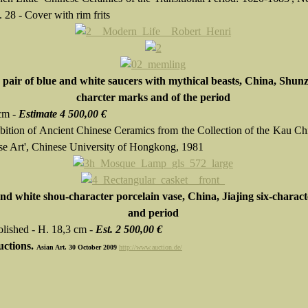
 28 - Cover with rim frits
 pair of blue and white saucers with mythical beasts, China, Shunz
charcter marks and of the period
cm -
Estimate 4 500,00 €
ibition of Ancient Chinese Ceramics from the Collection of the Kau Ch
se Art', Chinese University of Hongkong, 1981
nd white shou-character porcelain vase, China, Jiajing six-charac
and period
lished - H. 18,3 cm -
Est. 2 500,00 €
uctions.
Asian Art. 30 October 2009
http://www.auction.de/