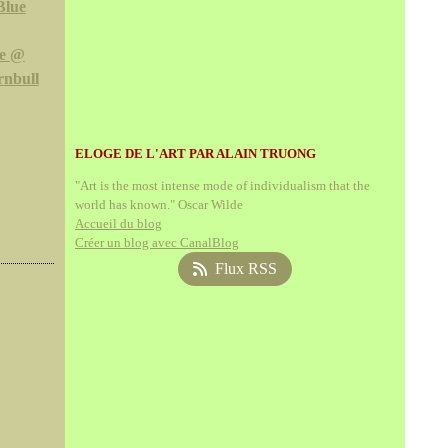
Blue
ie @
nbull
ELOGE DE L'ART PAR ALAIN TRUONG
"Art is the most intense mode of individualism that the
world has known." Oscar Wilde
Accueil du blog
Créer un blog avec CanalBlog
Flux RSS