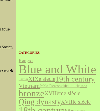
i four-
i Society
CATÉGORIES
Kangxi
Blue and White
ter mark
19th century
XIXe siècle
Cartier
Vietnam
chinoiserie
Jade
Pablo Picasso
bronze
XVIIème siècle
Qing dynasty
XVIIIe siècle
18th century
oil on canvas