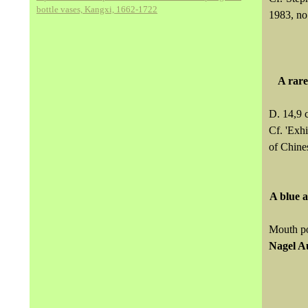
bottle vases, Kangxi, 1662-1722
1983, no.
A rare
D. 14,9 
Cf. 'Exh
of Chine
A blue a
Mouth po
Nagel A