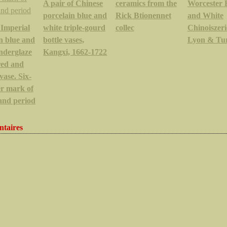
A pair of Chinese
ceramics from the
Worcester 
porcelain blue and
Rick Btionennet
and White
 Imperial
white triple-gourd
collec
Chinoiszer
n blue and
bottle vases,
Lyon & Tur
nderglaze
Kangxi, 1662-1722
red and
vase. Six-
er mark of
and period
taires