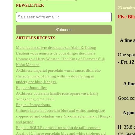
NEWSLETTER
23 octobr
Five Bl
ARTICLES RÉCENTS
A fine 
Merci de me suivre désormais sur Alain.R.Truong
L'auteur vous remercie de vous diriger désormais
One spout
Hommage à Harry Winston "The King of Diamonds" @
-
Est. 12
Kohn Monaco
A Chinese Imperial porcelain wucai saucer dish. Six-
character mark of Jiajing within a double ring in
underglaze blue, Kangxi,
A fin
Bague «Jonquille»
A Chinese porcelain famille rose square vase. Early
Good con
Yongzheng, circa 1723.
Bague «Pompadour».
Chinese Imperial porcelain blue and white, underglaze
A goo
copper-red and celadon vase. Six-character mark of Kangxi
and period
H. 35,8 
Bague «BOULE» ornée d'un saphir de taille coussin
A pair of Chinese porcelain blue and white triple-gourd
Cf. Step