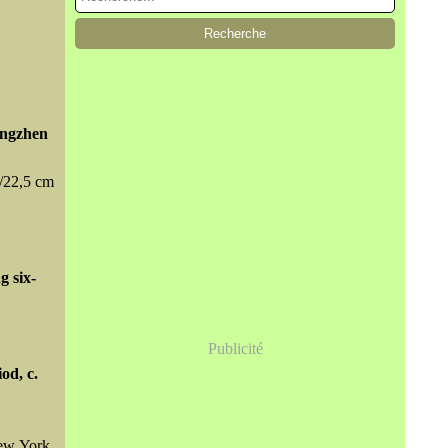
ongzhen
2/22,5 cm
g six-
Publicité
od, c.
New York,