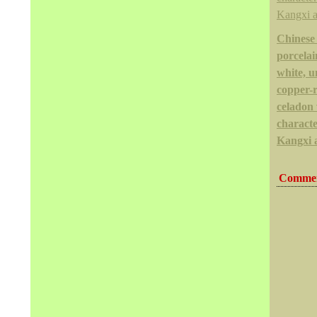
Chinese
porcelai
white, u
copper-
celadon 
charact
Kangxi 
Commen