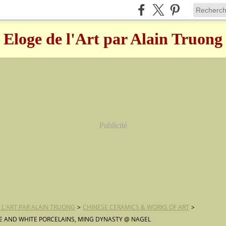
Eloge de l'Art par Alain Truong
Publicité
 L'ART PAR ALAIN TRUONG
>
CHINESE CERAMICS & WORKS OF ART
>
UE AND WHITE PORCELAINS, MING DYNASTY @ NAGEL