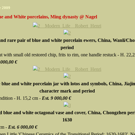
e 2009
lue and White porcelains, Ming dynasty @ Nagel
and rare pair of blue and white porcelain ewers, China, Wanli/Ch
period
 with small old restored chip, frits to rim, one handle restuck - H. 22,
 000,00 €
e blue and white porcelain jar with lotos and symbols, China, Jiajin
character mark and period
dition - H. 15,2 cm -
Est. 9 000,00 €
d blue and white octagonal vase and cover, China, Chongzhen peri
1630
cm -
Est. 6 000,00 €
hen Little 'Chinese Ceramics of the Transitional Period: 1620-1683', 