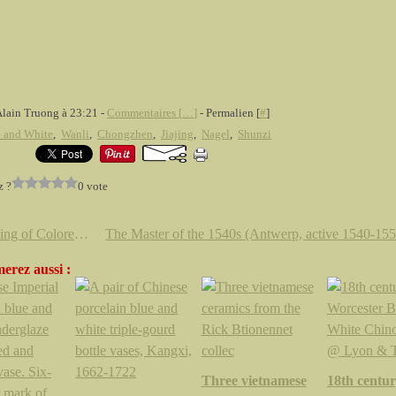
Alain Truong à 23:21 -
Commentaires [
…
]
- Permalien [
#
]
 and White
,
Wanli
,
Chongzhen
,
Jiajing
,
Nagel
,
Shunzi
z ?
0 vote
Shopping of Colored Diamond @ Christie's NY
erez aussi :
Three vietnamese
18th centu