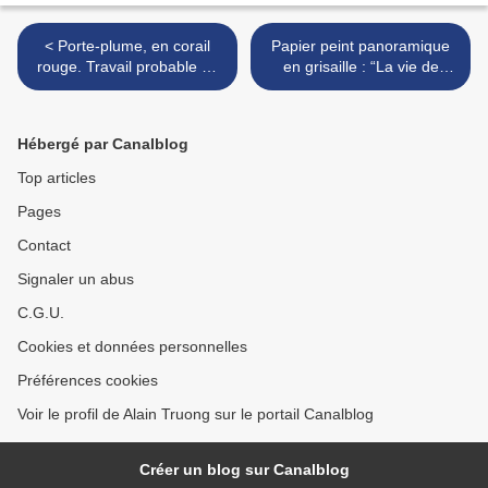
< Porte-plume, en corail
Papier peint panoramique
rouge. Travail probable de
en grisaille : “La vie de
Trapani. Fin XIXe siècle.
Psyché”. Manufacture de
Dufour, début du XIXe
siècle. >
Hébergé par Canalblog
Top articles
Pages
Contact
Signaler un abus
C.G.U.
Cookies et données personnelles
Préférences cookies
Voir le profil de Alain Truong sur le portail Canalblog
Créer un blog sur Canalblog