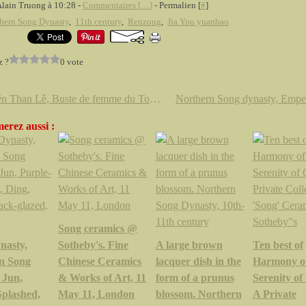
Alain Truong à 10:28 -
Commentaires [
…
]
- Permalien [
#
]
hern Song Dynasty
,
11th century
,
Renzong
,
Jia You yuanbao
z ?
0 vote
Nguyên Than Lê, Buste de femme du Tonkin. VIETNAM, Ecole des Beaux-Arts d Hanoï, circa 1935/40
erez aussi :
Song ceramics @
nasty,
Sotheby's. Fine
A large brown
Ten best of
n Song
Chinese Ceramics
lacquer dish in the
Harmony o
 Jun,
& Works of Art, 11
form of a prunus
Serenity of
Splashed,
May 11, London
blossom. Northern
A Private