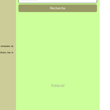
s monnaies en
droite, bas et
Publicité