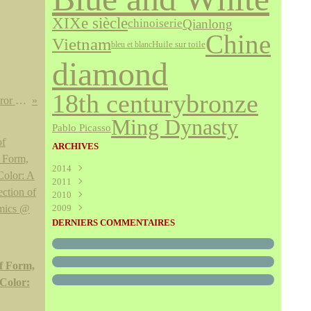
XIXe siècle
Qianlong
chinoiserie
Chine
Vietnam
bleu et blanc
Huile sur toile
diamond
bronze
18th century
Northern Song dynasty, Emperor Huizong, Zheng He tongbao 政和通寳 (1111-1118)
Ming Dynasty
Pablo Picasso
ARCHIVES
2014
2011
Août
(1)
2010
Juillet
(160)
2009
Juin
Décembre
(376)
(294)
Mai
Novembre
Décembre
(340)
(208)
(595)
DERNIERS COMMENTAIRES
Avril
Octobre
Novembre
(305)
(527)
(237)
Mars
Septembre
Octobre
(227)
(227)
(272)
Février
Août
Septembre
(52)
(293)
(228)
f Form,
Janvier
Juillet
Août
(273)
(325)
(289)
 Color:
Juin
Juillet
(466)
(316)
Mai
Juin
(246)
(768)