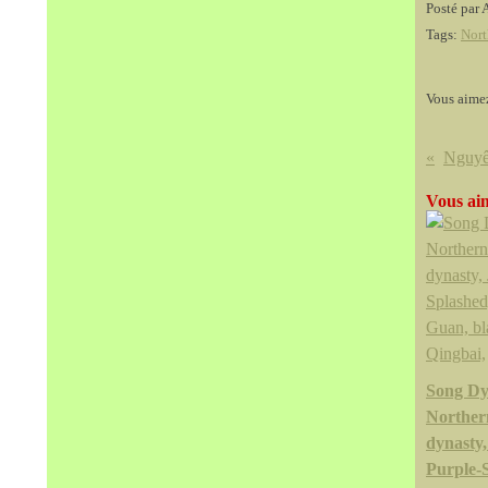
Posté par 
Tags:
Nort
Vous aime
Vous aim
Song Dy
Norther
dynasty,
Purple-