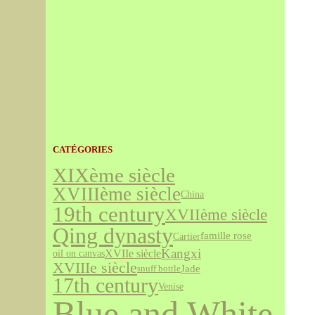
CATÉGORIES
XIXème siècle
XVIIIème siècle
China
19th century
XVIIème siècle
Qing dynasty
famille rose
Cartier
Kangxi
XVIIe siècle
oil on canvas
XVIIIe siècle
Jade
snuff bottle
17th century
Venise
Blue and White