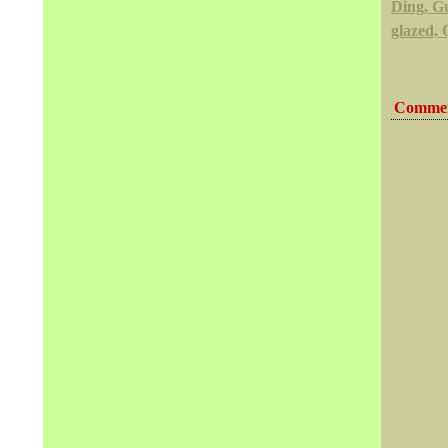
Ding, G
glazed, 
Commen