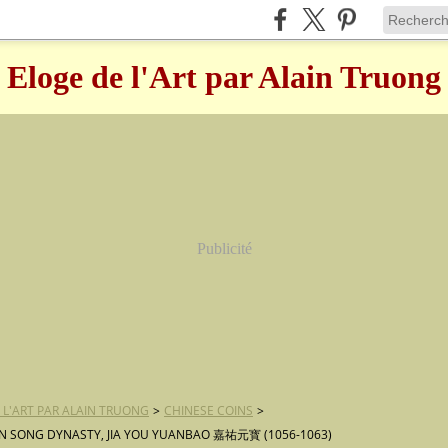
Eloge de l'Art par Alain Truong
Publicité
 L'ART PAR ALAIN TRUONG
>
CHINESE COINS
>
 SONG DYNASTY, JIA YOU YUANBAO 嘉祐元寳 (1056-1063)