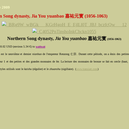
e 2009
n Song dynasty, Jia You yuanbao 嘉祐元寳 (1056-1063)
Northern Song dynasty,
Jia You yuanbao
嘉祐元寳
(1056-1063)
 8.02 USD (environ 5.34 €) to
wattwat
 est le neuvième et dernier
nianhao
de l'empereur Renzong 仁宗. Durant cette période, on a émis des petite
ur 1 et des petites et des grandes monnaies de fer. La lecture des monnaies de bronze se fait en cercle (haut, 
tyles utilisés sont le
kaishu
(régulier) et le
zhuanshu
(sigillaire).
(
www.transiart.com
)