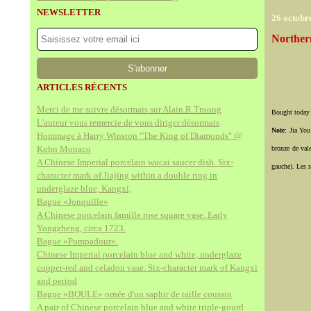
NEWSLETTER
26 octobr
Norther
ARTICLES RÉCENTS
Merci de me suivre désormais sur Alain.R.Truong
Bought today
L'auteur vous remercie de vous diriger désormais
Note
:
Jia You
Hommage à Harry Winston "The King of Diamonds" @
Kohn Monaco
bronze de vale
A Chinese Imperial porcelain wucai saucer dish. Six-
gauche). Les s
character mark of Jiajing within a double ring in
underglaze blue, Kangxi,
Bague «Jonquille»
A Chinese porcelain famille rose square vase. Early
Yongzheng, circa 1723.
Bague «Pompadour».
Chinese Imperial porcelain blue and white, underglaze
copper-red and celadon vase. Six-character mark of Kangxi
and period
Bague «BOULE» ornée d'un saphir de taille coussin
A pair of Chinese porcelain blue and white triple-gourd