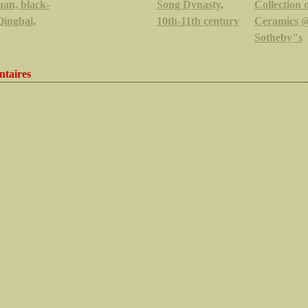
uan, black-
Song Dynasty,
Collection 
Qingbai,
10th-11th century
Ceramics 
Sotheby"s
taires