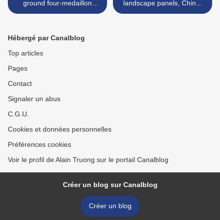
ground four-medaillon
landscape panels, China,
porcelain vessel, China,
dated with the Qianlong
seals Qianlong chenhan
dingwei cyclical date
and weijing weiyi and of the
corresponding to 1787 >
Hébergé par Canalblog
period.
Top articles
Pages
Contact
Signaler un abus
C.G.U.
Cookies et données personnelles
Préférences cookies
Voir le profil de Alain Truong sur le portail Canalblog
Créer un blog sur Canalblog
Créer un blog