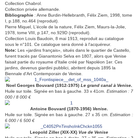
Collection Chabrol.
Collection privée allemande.
Bibliographie
: Anne Burdin-Hellebranth, Félix Ziem, 1998, tome
I, p.188, no.464 (reproduit).
Pierre Miquel, L'école de la nature, Félix Ziem, Maurs-la-Jolie,
1978, tome VIII, p.147, no.929D (reproduit).
Collection Louis Baudoin, 8 mai 1913, reproduit au catalogue
sous le n°101. Ce catalogue sera donné à l'acquéreur.
Note:
Les «jardins français», situés dans le quartier de Castello,
furent tracés par Gianantonio Selva en 1807, alors que Venise
faisait partie du royaume d'Italie créé par Napoléon 1er. Ces
jardins, devenus giardini pubblici, abritent depuis 1895 la
Biennale d'Art Contemporain de Venise.
Noel Georges Bouvard (1912-1975)
Le grand canal à Venise
.
Huile sur toile. Signée en bas à gauche. 33 x 41cm.
Estimation : 7
000 / 8 000 €
Antoine Bouvard (1870-1956)
Venise
.
Huile sur toile. Signée en bas à gauche. 27 x 35 cm.
Estimation :
6 000 / 6 500 €
Leopold Ziller (XIX-XX)
Vue de Venise